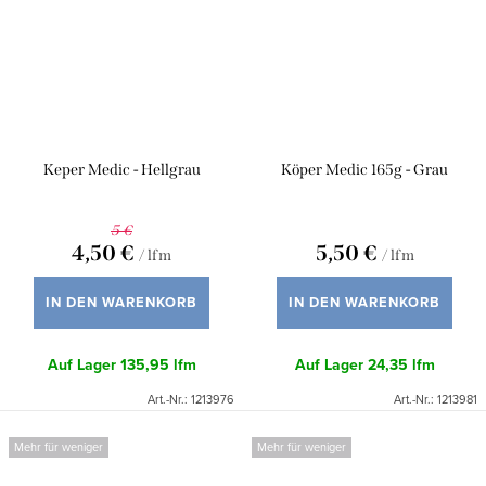
Keper Medic - Hellgrau
Köper Medic 165g - Grau
5 €
4,50 €
5,50 €
/ lfm
/ lfm
IN DEN WARENKORB
IN DEN WARENKORB
Auf Lager
135,95 lfm
Auf Lager
24,35 lfm
Art.-Nr.:
1213976
Art.-Nr.:
1213981
Mehr für weniger
Mehr für weniger