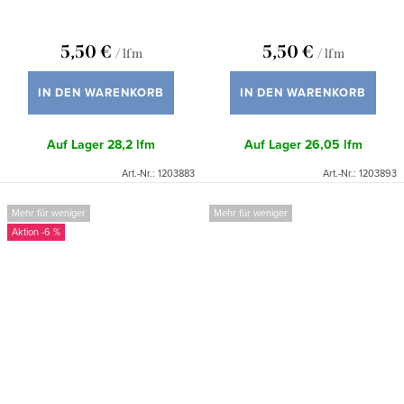
5,50 €
5,50 €
/ lfm
/ lfm
IN DEN WARENKORB
IN DEN WARENKORB
Auf Lager
28,2 lfm
Auf Lager
26,05 lfm
Art.-Nr.:
1203883
Art.-Nr.:
1203893
Mehr für weniger
Mehr für weniger
-6 %