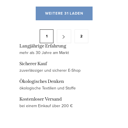
S
WEITERE 31 LADEN
t
e
u
P
1
2
e
a
r
Langjährige Erfahrung
g
mehr als 30 Jahre am Markt
e
i
l
n
Sicherer Kauf
e
i
zuverlässiger und sicherer E-Shop
m
e
Ökologisches Denken
e
r
ökologische Textilien und Stoffe
n
u
t
Kostenloser Versand
n
e
bei einem Einkauf über 200 €
g
d
e