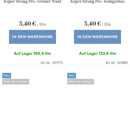
Köper Strong Pro - Grüner Wald
Köper Strong Pro - Königsblau
5,40 €
5,40 €
/ lfm
/ lfm
IN DEN WARENKORB
IN DEN WARENKORB
Auf Lager
165,4 lfm
Auf Lager
133,9 lfm
Art.-Nr.:
1211775
Art.-Nr.:
1211883
Neu
Neu
Mehr für weniger
Mehr für weniger