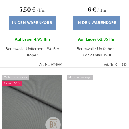
o
u
5,50 €
6 €
/ lfm
/ lfm
d
n
u
IN DEN WARENKORB
IN DEN WARENKORB
g
k
Auf Lager
4,95 lfm
Auf Lager
62,35 lfm
t
Baumwolle Unifarben - Weißer
Baumwolle Unifarben -
e
Köper
Königsblau Twill
Art.-Nr.:
0114001
Art.-Nr.:
0114883
Mehr für weniger
Mehr für weniger
-10 %