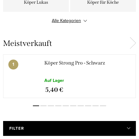
Köper Lukas
Köper für Köche
Alle Kategorien
Köper 100% Baumwolle
Nicht brennbare Stoffe
Meistverkauft
Twill
Köper Baumwolle mit Lycra
Köper Strong Pro - Schwarz
Auf Lager
5,40 €
FILTER