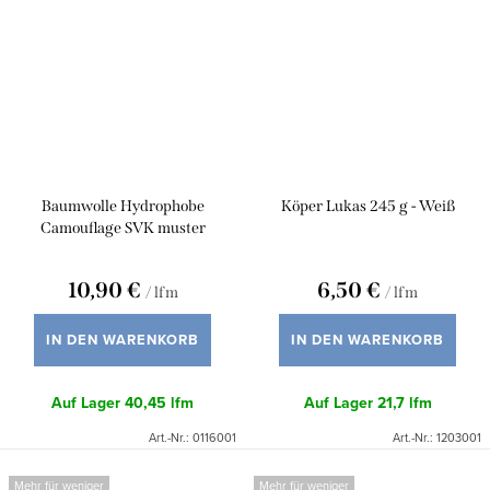
Baumwolle Hydrophobe
Köper Lukas 245 g - Weiß
Camouflage SVK muster
10,90 €
6,50 €
/ lfm
/ lfm
IN DEN WARENKORB
IN DEN WARENKORB
Auf Lager
40,45 lfm
Auf Lager
21,7 lfm
Art.-Nr.:
0116001
Art.-Nr.:
1203001
Mehr für weniger
Mehr für weniger