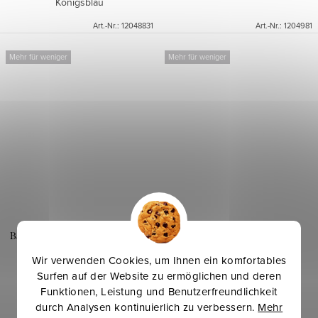
Königsblau
Art.-Nr.:
12048831
Art.-Nr.:
1204981
Mehr für weniger
Mehr für weniger
Baumwolle - Köper 285 g - Grau
Köper Tarnmuster 245 g
dunkel
Wir verwenden Cookies, um Ihnen ein komfortables
Surfen auf der Website zu ermöglichen und deren
6,50 €
7,90 €
Funktionen, Leistung und Benutzerfreundlichkeit
/ lfm
/ lfm
durch Analysen kontinuierlich zu verbessern.
Mehr