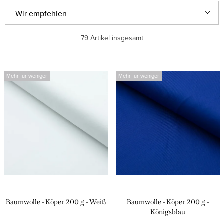
P
Wir empfehlen
r
Günstigste
79
Artikel insgesamt
o
d
Teuerste
L
u
Mehr für weniger
Mehr für weniger
i
Meistverkauft
k
s
t
Alphabetisch
t
s
e
o
d
r
e
t
r
i
P
Baumwolle - Köper 200 g - Weiß
Baumwolle - Köper 200 g -
e
r
Königsblau
r