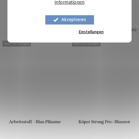
Informationen
IN DEN WARENKORB
IN DEN WARENKORB
Akzeptieren
Auf Lager
27,55 lfm
Auf Lager
73,8 lfm
Art.-Nr.:
1204983
Art.-Nr.:
1207002
Einstellungen
Mehr für weniger
Mehr für weniger
Arbeitsstoff – Blau Pflaume
Köper Strong Pro - Blassrot