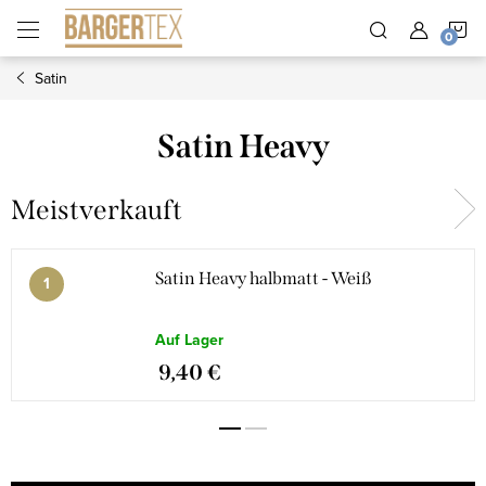
Zum
W
Inhalt
springen
Satin
Satin Heavy
Meistverkauft
Satin Heavy halbmatt - Weiß
Auf Lager
9,40 €