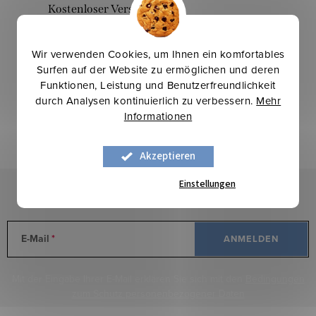
l
Kostenloser Versand
e
bei einem Einkauf über 200 €
m
Wir verwenden Cookies, um Ihnen ein komfortables
e
Surfen auf der Website zu ermöglichen und deren
n
Funktionen, Leistung und Benutzerfreundlichkeit
Letzte Bewertung
t
durch Analysen kontinuierlich zu verbessern.
Mehr
e
Informationen
ALLE BEWERTUNGEN
d
e
Akzeptieren
Ioana Buda
r
Einstellungen
L
Newsletter abonnieren
i
s
E-Mail
ANMELDEN
t
e
Mit der Eingabe Ihrer E-Mail erklären Sie sich mit den
Bedingungen
zum Schutz personenbezogener Daten