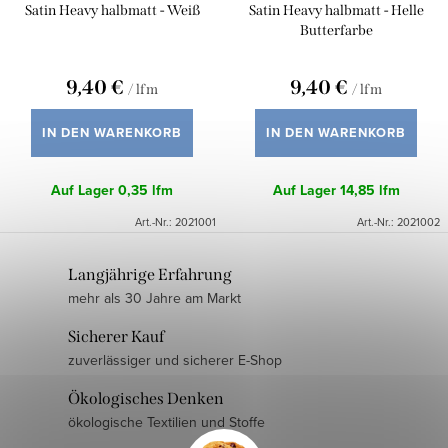
P
Satin Heavy halbmatt - Weiß
Satin Heavy halbmatt - Helle
e
r
Butterfarbe
r
o
u
9,40 €
9,40 €
/ lfm
/ lfm
d
n
u
IN DEN WARENKORB
IN DEN WARENKORB
g
k
Auf Lager
0,35 lfm
Auf Lager
14,85 lfm
t
Art.-Nr.:
2021001
Art.-Nr.:
2021002
e
S
Langjährige Erfahrung
mehr als 30 Jahre am Markt
t
e
Sicherer Kauf
u
zuverlässiger und sicherer E-Shop
e
Ökologisches Denken
r
ökologische Textilien und Stoffe
e