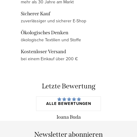
mehr als 30 Jahre am Markt
t
e
Sicherer Kauf
u
zuverlässiger und sicherer E-Shop
e
Ökologisches Denken
r
ökologische Textilien und Stoffe
e
l
Kostenloser Versand
e
bei einem Einkauf über 200 €
m
e
n
Letzte Bewertung
t
e
ALLE BEWERTUNGEN
d
e
Ioana Buda
r
L
Newsletter abonnieren