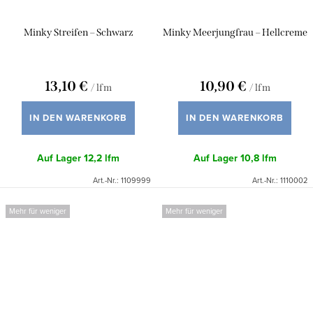
Minky Streifen – Schwarz
Minky Meerjungfrau – Hellcreme
13,10 €
10,90 €
/ lfm
/ lfm
IN DEN WARENKORB
IN DEN WARENKORB
Auf Lager
12,2 lfm
Auf Lager
10,8 lfm
Art.-Nr.:
1109999
Art.-Nr.:
1110002
Mehr für weniger
Mehr für weniger