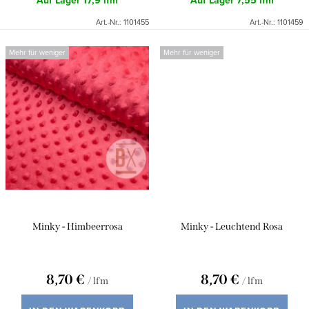
Auf Lager
17,9 lfm
Auf Lager
7,55 lfm
t
Art.-Nr.:
1101455
Art.-Nr.:
1101459
e
Mehr für weniger
Mehr für weniger
Minky - Himbeerrosa
Minky - Leuchtend Rosa
8,70 €
8,70 €
/ lfm
/ lfm