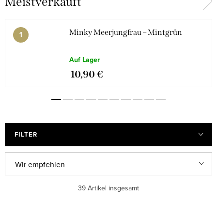
Meistverkauft
Minky Meerjungfrau – Mintgrün
Auf Lager
10,90 €
FILTER
P
Wir empfehlen
r
Günstigste
39
Artikel insgesamt
o
d
Teuerste
L