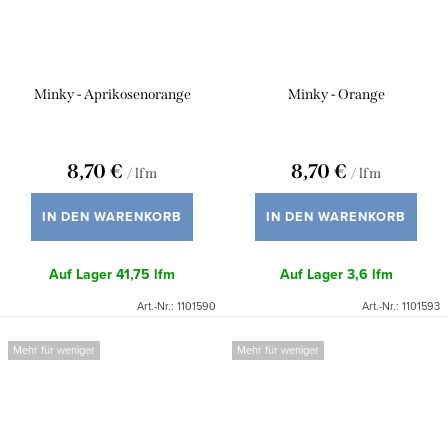
Minky - Aprikosenorange
Minky - Orange
8,70 €
8,70 €
/ lfm
/ lfm
IN DEN WARENKORB
IN DEN WARENKORB
Auf Lager
41,75 lfm
Auf Lager
3,6 lfm
Art.-Nr.:
1101590
Art.-Nr.:
1101593
Mehr für weniger
Mehr für weniger