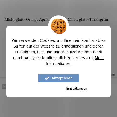
Minky glatt - Orange Aprikose
Minky glatt - Türkisgrün
8,70 €
8,70 €
Wir verwenden Cookies, um Ihnen ein komfortables
/ lfm
/ lfm
Surfen auf der Website zu ermöglichen und deren
IN DEN WARENKORB
IN DEN WARENKORB
Funktionen, Leistung und Benutzerfreundlichkeit
durch Analysen kontinuierlich zu verbessern.
Mehr
Informationen
Auf Lager
0,85 lfm
Auf Lager
13,7 lfm
Art.-Nr.:
1105590
Art.-Nr.:
1105796
Akzeptieren
Mehr für weniger
Mehr für weniger
Einstellungen