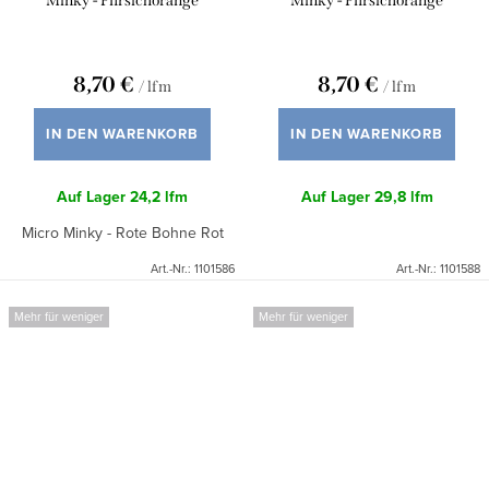
Minky - Pfirsichorange
Minky - Pfirsichorange
8,70 €
8,70 €
/ lfm
/ lfm
IN DEN WARENKORB
IN DEN WARENKORB
Auf Lager
24,2 lfm
Auf Lager
29,8 lfm
Micro Minky - Rote Bohne Rot
Art.-Nr.:
1101586
Art.-Nr.:
1101588
Mehr für weniger
Mehr für weniger