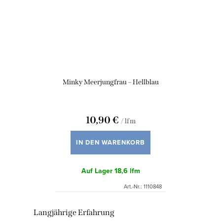
Minky Meerjungfrau – Hellblau
10,90 €
/ lfm
IN DEN WARENKORB
Auf Lager
18,6 lfm
Art.-Nr.:
1110848
S
Langjährige Erfahrung