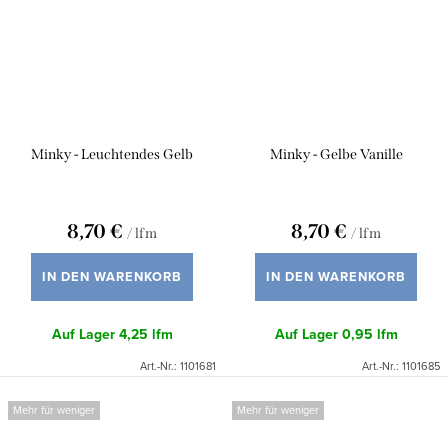
Minky - Leuchtendes Gelb
Minky - Gelbe Vanille
8,70 €
8,70 €
/ lfm
/ lfm
IN DEN WARENKORB
IN DEN WARENKORB
Auf Lager
4,25 lfm
Auf Lager
0,95 lfm
Art.-Nr.:
1101681
Art.-Nr.:
1101685
Mehr für weniger
Mehr für weniger