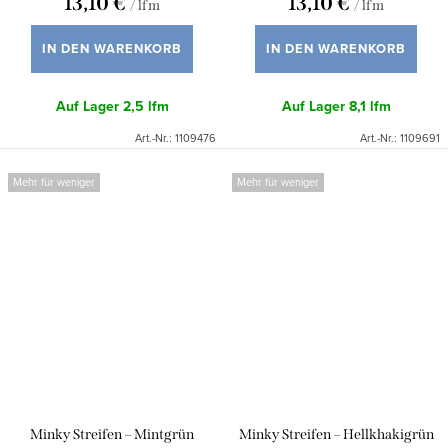
13,10 €
13,10 €
/ lfm
/ lfm
IN DEN WARENKORB
IN DEN WARENKORB
Auf Lager
2,5 lfm
Auf Lager
8,1 lfm
Art.-Nr.:
1109476
Art.-Nr.:
1109691
Mehr für weniger
Mehr für weniger
Minky Streifen – Mintgrün
Minky Streifen – Hellkhakigrün