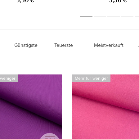
5,50 €
5,50 €
Günstigste
Teuerste
Meistverkauft
 weniger
Mehr für weniger