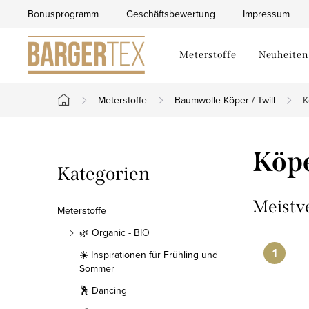
Zum
Bonusprogramm
Geschäftsbewertung
Impressum
Inhalt
springen
Meterstoffe
Neuheiten
Meterstoffe
Baumwolle Köper / Twill
K
Startseite
S
Köp
Kategorien
Kategorien
e
überspringen
i
Meistv
Meterstoffe
t
🌿 Organic - BIO
☀️ Inspirationen für Frühling und
e
Sommer
n
🕺 Dancing