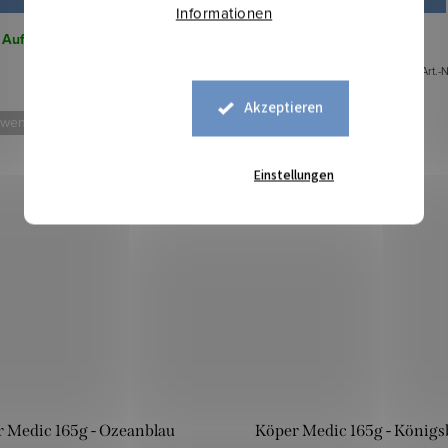
Informationen
Auf Lager
29,25 lfm
Auf Lager
17,2 lfm
Art.-Nr.:
12136961
Art.-N
Akzeptieren
 weniger
Mehr für weniger
Einstellungen
 Medic 165g - Ozeanblau
Köper Medic 165g - Königs