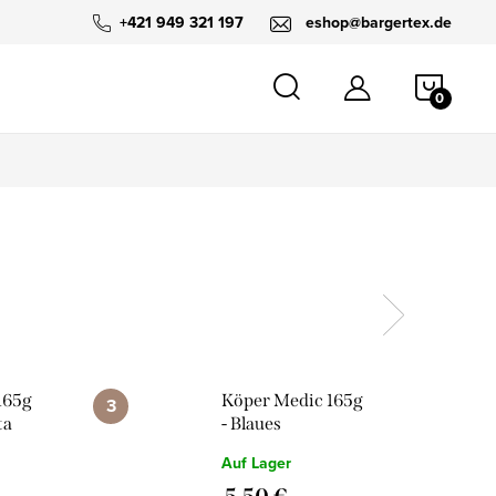
+421 949 321 197
eshop@bargertex.de
WARE
165g
Köper Medic 165g
ta
- Blaues
Vergissmeinnicht
Auf Lager