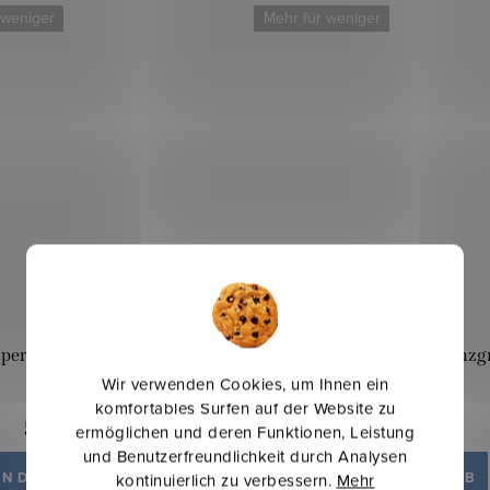
 weniger
Mehr für weniger
per Medic 165g - Gelb
Köper Medic 165g - Minzg
Wir verwenden Cookies, um Ihnen ein
komfortables Surfen auf der Website zu
5,50 €
5,50 €
ermöglichen und deren Funktionen, Leistung
/ lfm
/ lfm
und Benutzerfreundlichkeit durch Analysen
IN DEN WARENKORB
IN DEN WARENKORB
kontinuierlich zu verbessern.
Mehr