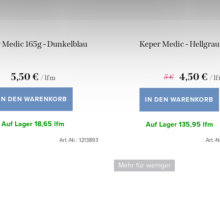
 Medic 165g - Dunkelblau
Keper Medic - Hellgrau
5,50 €
4,50 €
5 €
/ lfm
/ l
IN DEN WARENKORB
IN DEN WARENKORB
Auf Lager
18,65 lfm
Auf Lager
135,95 lfm
Art.-Nr.:
1213893
Art.-N
Mehr für weniger