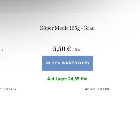
Köper Medic 165g - Grau
5,50 €
fm
/ lfm
IN DEN WARENKORB
Auf Lager
24,35 lfm
r.:
1213976
Art.-Nr.:
1213981