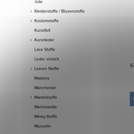
Jute
Kleiderstoffe / Blusenstoffe
Kostümstoffe
Kunstfell
Kunstleder
Lace Stoffe
Leder stretch
K
Leinen Stoffe
Madeira
Manchester
Mantelstoffe
Merinowolle
Minky-Stoffe
Musselin