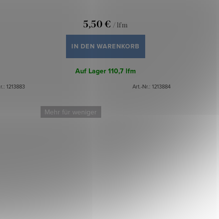
5,50 €
/ lfm
IN DEN WARENKORB
Auf Lager
110,7 lfm
r.:
1213883
Art.-Nr.:
1213884
Mehr für weniger