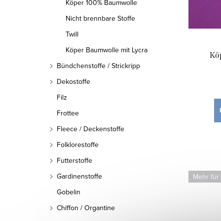
Köper 100% Baumwolle
o
e
Nicht brennbare Stoffe
r
r
Twill
t
P
Köper Baumwolle mit Lycra
Köp
i
Bündchenstoffe / Strickripp
r
e
Dekostoffe
o
Filz
r
d
Frottee
u
u
Fleece / Deckenstoffe
n
k
Folklorestoffe
g
Futterstoffe
t
Gardinenstoffe
Mehr für
e
Gobelin
Chiffon / Organtine