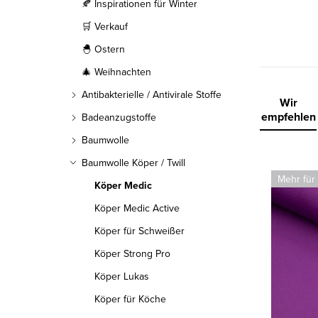
l
🍂 Inspirationen für Winter
🛒 Verkauf
e
🐣 Ostern
i
🎄 Weihnachten
s
Antibakterielle / Antivirale Stoffe
P
Wir
t
empfehlen
Badeanzugstoffe
r
Baumwolle
e
o
Baumwolle Köper / Twill
L
Mehr für
d
Köper Medic
i
Köper Medic Active
u
s
Köper für Schweißer
k
t
Köper Strong Pro
t
e
Köper Lukas
s
Köper für Köche
d