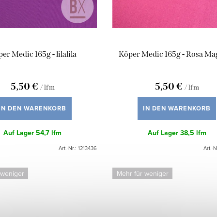
er Medic 165g - lilalila
Köper Medic 165g - Rosa Ma
5,50 €
5,50 €
/ lfm
/ lfm
IN DEN WARENKORB
IN DEN WARENKORB
Auf Lager
54,7 lfm
Auf Lager
38,5 lfm
Art.-Nr.:
1213436
Art.-N
 weniger
Mehr für weniger