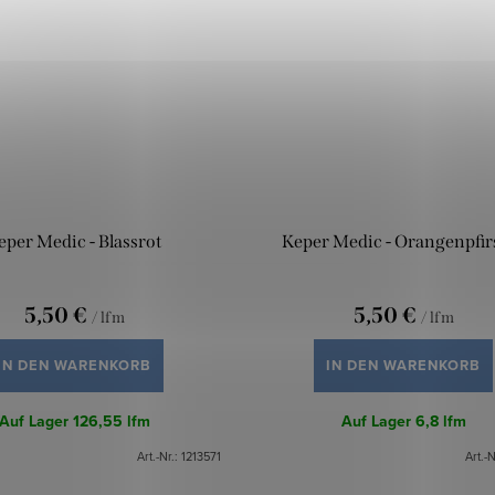
eper Medic - Blassrot
Keper Medic - Orangenpfir
5,50 €
5,50 €
/ lfm
/ lfm
IN DEN WARENKORB
IN DEN WARENKORB
Auf Lager
126,55 lfm
Auf Lager
6,8 lfm
Art.-Nr.:
1213571
Art.-N