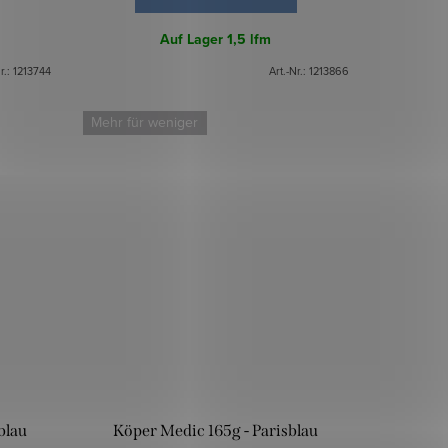
Auf Lager
1,5 lfm
r.:
1213744
Art.-Nr.:
1213866
Mehr für weniger
blau
Köper Medic 165g - Parisblau