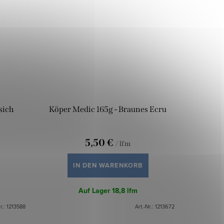
sich
Köper Medic 165g - Braunes Ecru
5,50 €
/ lfm
IN DEN WARENKORB
Auf Lager
18,8 lfm
r.:
1213588
Art.-Nr.:
1213672