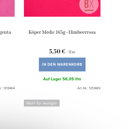
genta
Köper Medic 165g - Himbeerrosa
5,50 €
/ lfm
IN DEN WARENKORB
Auf Lager
56,05 lfm
r.:
1213464
Art.-Nr.:
1213469
Mehr für weniger