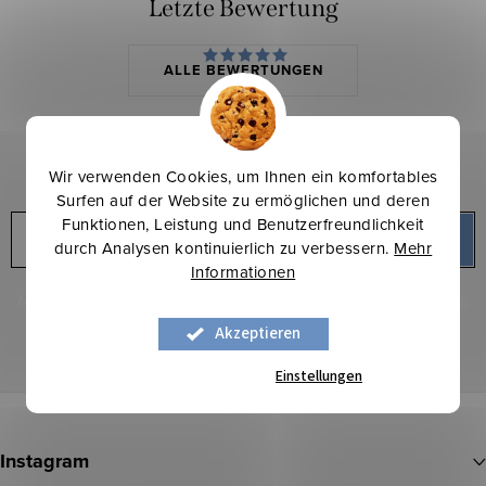
Letzte Bewertung
ALLE BEWERTUNGEN
Ioana Buda
Wir verwenden Cookies, um Ihnen ein komfortables
Newsletter abonnieren
Surfen auf der Website zu ermöglichen und deren
Funktionen, Leistung und Benutzerfreundlichkeit
E-Mail
ANMELDEN
durch Analysen kontinuierlich zu verbessern.
Mehr
Informationen
Mit der Eingabe Ihrer E-Mail erklären Sie sich mit den
Bedingungen
zum Schutz personenbezogener Daten
Akzeptieren
Einstellungen
F
u
Instagram
ß