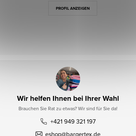
z
PROFIL ANZEIGEN
e
i
l
e
Wir helfen Ihnen bei Ihrer Wahl
Brauchen Sie Rat zu etwas? Wir sind für Sie da!
+421 949 321 197
eshop
@
bargertex.de