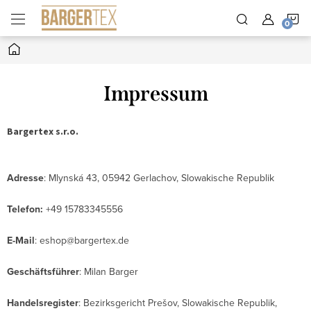
Zum
W
Inhalt
springen
Startseite
Impressum
Bargertex s.r.o.
Adresse
:
Mlynská 43, 05942 Gerlachov,
Slowakische Republik
Telefon:
+49 15783345556
E-Mail
: eshop@bargertex.de
Geschäftsführer
:
Milan Barger
Handelsregister
: Bezirksgericht Prešov,
Slowakische Republik,