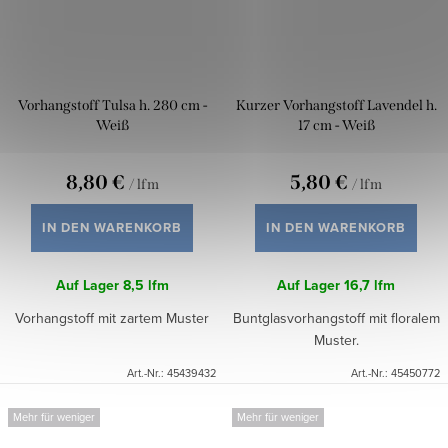
Vorhangstoff Tulsa h. 280 cm -
Kurzer Vorhangstoff Lavendel h.
Weiß
17 cm - Weiß
8,80 €
5,80 €
/ lfm
/ lfm
IN DEN WARENKORB
IN DEN WARENKORB
Auf Lager
8,5 lfm
Auf Lager
16,7 lfm
Vorhangstoff mit zartem Muster
Buntglasvorhangstoff mit floralem
Muster.
Art.-Nr.:
45439432
Art.-Nr.:
45450772
Mehr für weniger
Mehr für weniger