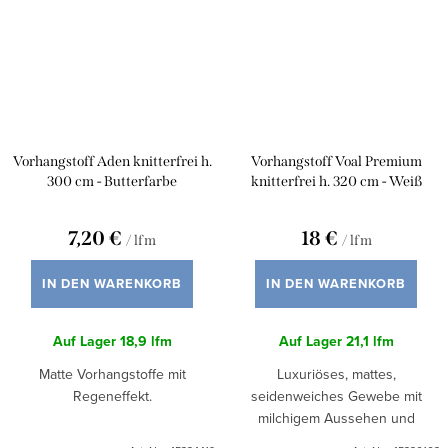
Vorhangstoff Aden knitterfrei h.
Vorhangstoff Voal Premium
300 cm - Butterfarbe
knitterfrei h. 320 cm - Weiß
7,20 €
18 €
/ lfm
/ lfm
IN DEN WARENKORB
IN DEN WARENKORB
Auf Lager
18,9 lfm
Auf Lager
21,1 lfm
Matte Vorhangstoffe mit
Luxuriöses, mattes,
Regeneffekt.
seidenweiches Gewebe mit
milchigem Aussehen und
schrumpffreiem Effekt.