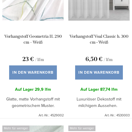
o
d
r
e
t
r
i
P
Vorhangstoff Geometria H. 290
Vorhangstoff Voal Classic h. 300
e
r
cm – Weiß
cm - Weiß
r
o
u
23 €
6,50 €
/ lfm
/ lfm
d
n
u
IN DEN WARENKORB
IN DEN WARENKORB
g
k
Auf Lager
29,9 lfm
Auf Lager
87,74 lfm
t
Glatte, matte Vorhangstoff mit
Luxuriöser Dekostoff mit
e
geometrischem Muster.
milchigem Aussehen.
Art.-Nr.:
4529002
Art.-Nr.:
4530003
Mehr für weniger
Mehr für weniger