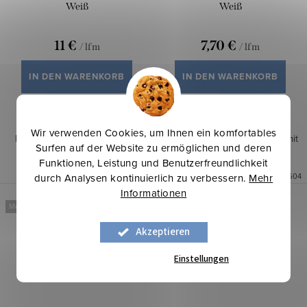
Weiß
Weiß
11 €
7,70 €
/ lfm
/ lfm
IN DEN WARENKORB
IN DEN WARENKORB
Auf Lager
11,8 lfm
Auf Lager
13 lfm
Wir verwenden Cookies, um Ihnen ein komfortables
Feiner glatter Vorhangstoff in
Leichter glatter Vorhangstoff mit
Surfen auf der Website zu ermöglichen und deren
schneeweißem Farbton.
dichter Webart.
Funktionen, Leistung und Benutzerfreundlichkeit
durch Analysen kontinuierlich zu verbessern.
Mehr
Art.-Nr.:
45423462
Art.-Nr.:
45426604
Informationen
Mehr für weniger
Mehr für weniger
Akzeptieren
Einstellungen