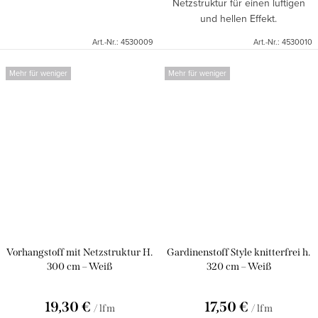
Netzstruktur für einen luftigen
und hellen Effekt.
Art.-Nr.:
4530009
Art.-Nr.:
4530010
Mehr für weniger
Mehr für weniger
Vorhangstoff mit Netzstruktur H.
Gardinenstoff Style knitterfrei h.
300 cm – Weiß
320 cm – Weiß
19,30 €
17,50 €
/ lfm
/ lfm