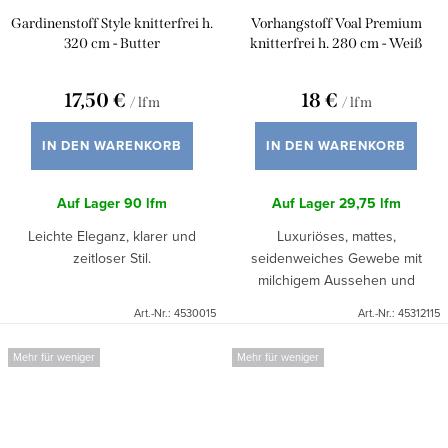
Gardinenstoff Style knitterfrei h.
Vorhangstoff Voal Premium
320 cm - Butter
knitterfrei h. 280 cm - Weiß
17,50 €
18 €
/ lfm
/ lfm
IN DEN WARENKORB
IN DEN WARENKORB
Auf Lager
90 lfm
Auf Lager
29,75 lfm
Leichte Eleganz, klarer und
Luxuriöses, mattes,
zeitloser Stil.
seidenweiches Gewebe mit
milchigem Aussehen und
schrumpffreiem Effekt.
Art.-Nr.:
4530015
Art.-Nr.:
45312115
Mehr für weniger
Mehr für weniger