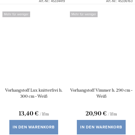
Art.-Nr.:
45334419
Art.-Nr.:
45336163
Mehr für weniger
Mehr für weniger
Vorhangstoff Lux knitterfrei h.
Vorhangstoff Vimmer h. 290 cm -
300 cm - Weiß
Weiß
13,40 €
20,90 €
/ lfm
/ lfm
IN DEN WARENKORB
IN DEN WARENKORB