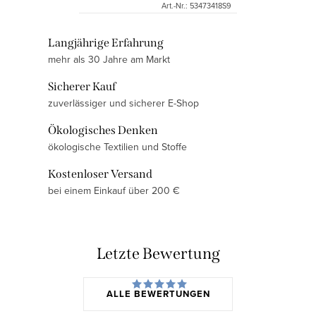
Art.-Nr.:
53473418S9
S
Langjährige Erfahrung
mehr als 30 Jahre am Markt
t
e
Sicherer Kauf
u
zuverlässiger und sicherer E-Shop
e
Ökologisches Denken
r
ökologische Textilien und Stoffe
e
l
Kostenloser Versand
e
bei einem Einkauf über 200 €
m
e
n
Letzte Bewertung
t
e
ALLE BEWERTUNGEN
d