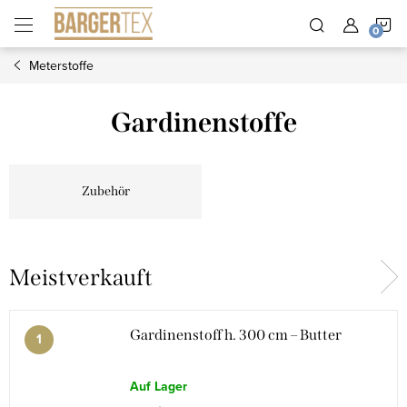
Zum
W
Inhalt
springen
Meterstoffe
Gardinenstoffe
Zubehör
Meistverkauft
Gardinenstoff h. 300 cm – Butter
Auf Lager