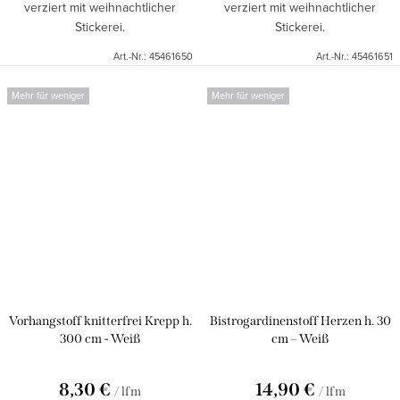
verziert mit weihnachtlicher
verziert mit weihnachtlicher
Stickerei.
Stickerei.
Art.-Nr.:
45461650
Art.-Nr.:
45461651
Mehr für weniger
Mehr für weniger
Vorhangstoff knitterfrei Krepp h.
Bistrogardinenstoff Herzen h. 30
300 cm - Weiß
cm – Weiß
8,30 €
14,90 €
/ lfm
/ lfm