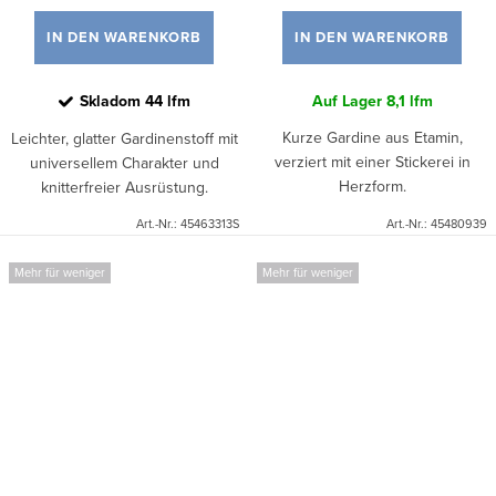
IN DEN WARENKORB
IN DEN WARENKORB
Skladom
44 lfm
Auf Lager
8,1 lfm
Kurze Gardine aus Etamin,
Leichter, glatter Gardinenstoff mit
verziert mit einer Stickerei in
universellem Charakter und
Herzform.
knitterfreier Ausrüstung.
Art.-Nr.:
45463313S
Art.-Nr.:
45480939
Mehr für weniger
Mehr für weniger