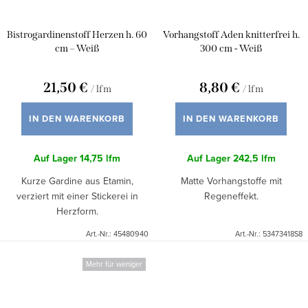
Bistrogardinenstoff Herzen h. 60
Vorhangstoff Aden knitterfrei h.
cm – Weiß
300 cm - Weiß
21,50 €
8,80 €
/ lfm
/ lfm
IN DEN WARENKORB
IN DEN WARENKORB
Auf Lager
14,75 lfm
Auf Lager
242,5 lfm
Kurze Gardine aus Etamin,
Matte Vorhangstoffe mit
verziert mit einer Stickerei in
Regeneffekt.
Herzform.
Art.-Nr.:
45480940
Art.-Nr.:
53473418S8
Mehr für weniger