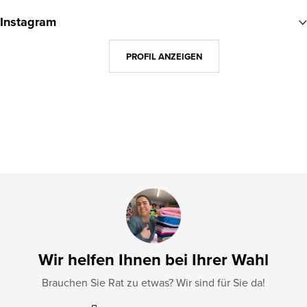
u
Instagram
ß
z
PROFIL ANZEIGEN
e
i
l
e
Wir helfen Ihnen bei Ihrer Wahl
Brauchen Sie Rat zu etwas? Wir sind für Sie da!