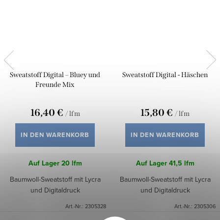
Sweatstoff Digital – Bluey und
Sweatstoff Digital - Häschen
Freunde Mix
16,40 €
15,80 €
/ lfm
/ lfm
IN DEN WARENKORB
IN DEN WARENKORB
Auf Lager
20 lfm
Auf Lager
41,5 lfm
Baumwoll-Sweatstoff mit Lycra
Baumwoll-Sweatstoff mit Lycra
und Digitaldruck
und Digitaldruck
Art.-Nr.:
2305328
Art.-Nr.:
2305306