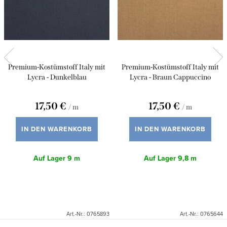
h
o
p
Premium-Kostümstoff Italy mit
Premium-Kostümstoff Italy mit
Lycra - Dunkelblau
Lycra - Braun Cappuccino
17,50 €
17,50 €
/ m
/ m
IN DEN WARENKORB
IN DEN WARENKORB
Auf Lager
9 m
Auf Lager
9,8 m
Art.-Nr.:
0765893
Art.-Nr.:
0765644