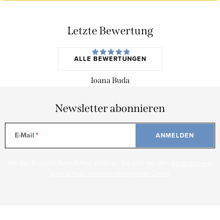
Letzte Bewertung
ALLE BEWERTUNGEN
Ioana Buda
Newsletter abonnieren
E-Mail
ANMELDEN
Mit der Eingabe Ihrer E-Mail erklären Sie sich mit den
Bedingungen
zum Schutz personenbezogener Daten
F