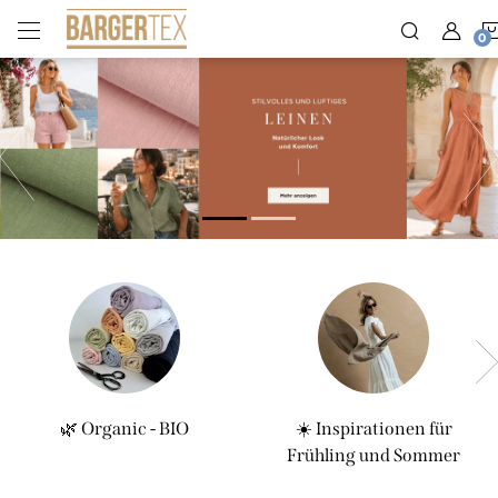
Zum
Inhalt
springen
W
Zurück
i
l
l
k
o
m
m
e
🌿 Organic - BIO
☀️ Inspirationen für
Frühling und Sommer
n