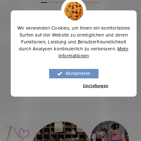
Langjährige Erfahrung
Wir verwenden Cookies, um Ihnen ein komfortables
mehr als 30 Jahre am Markt
Surfen auf der Website zu ermöglichen und deren
Funktionen, Leistung und Benutzerfreundlichkeit
Sicherer Kauf
durch Analysen kontinuierlich zu verbessern.
Mehr
zuverlässiger und sicherer E-Shop
Informationen
Ökologisches Denken
ökologische Textilien und Stoffe
Akzeptieren
Kostenloser Versand
Einstellungen
bei einem Einkauf über 200 €