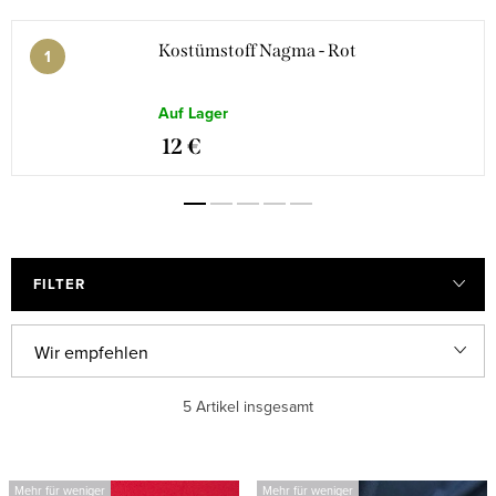
Kostümstoff Nagma - Rot
Auf Lager
12 €
FILTER
P
Wir empfehlen
r
Günstigste
5
Artikel insgesamt
o
d
Teuerste
L
u
Mehr für weniger
Mehr für weniger