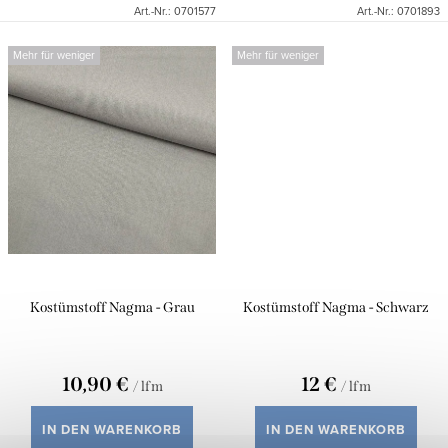
Art.-Nr.:
0701577
Art.-Nr.:
0701893
e
Mehr für weniger
Mehr für weniger
Kostümstoff Nagma - Grau
Kostümstoff Nagma - Schwarz
10,90 €
12 €
/ lfm
/ lfm
IN DEN WARENKORB
IN DEN WARENKORB