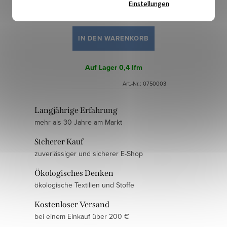
Einstellungen
12 €
/ lfm
IN DEN WARENKORB
Auf Lager
0,4 lfm
Art.-Nr.:
0750003
S
Langjährige Erfahrung
mehr als 30 Jahre am Markt
t
e
Sicherer Kauf
u
zuverlässiger und sicherer E-Shop
e
Ökologisches Denken
r
ökologische Textilien und Stoffe
e
l
Kostenloser Versand
e
bei einem Einkauf über 200 €