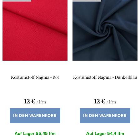
i
Meistverkauft
k
s
t
Alphabetisch
t
s
e
o
d
r
e
t
r
i
P
Kostümstoff Nagma - Rot
Kostümstoff Nagma - Dunkelblau
e
r
r
o
u
12 €
12 €
/ lfm
/ lfm
d
n
u
IN DEN WARENKORB
IN DEN WARENKORB
g
k
Auf Lager
55,45 lfm
Auf Lager
54,4 lfm
t