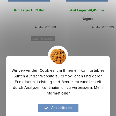
Auf Lager
63,1 lfm
Auf Lager
94,45 lfm
Nagma
Art.-Nr.:
0701981
Art.-Nr.:
0701999
Mehr für weniger
Wir verwenden Cookies, um Ihnen ein komfortables
Surfen auf der Website zu ermöglichen und deren
Funktionen, Leistung und Benutzerfreundlichkeit
durch Analysen kontinuierlich zu verbessern.
Mehr
Informationen
Kostümstoff Pepito Mini -
Akzeptieren
Schwarz und Weiß