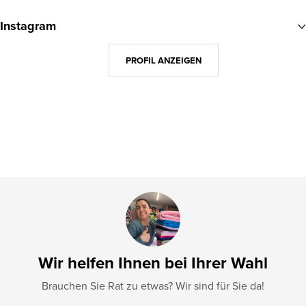
u
Instagram
ß
z
PROFIL ANZEIGEN
e
i
l
e
Wir helfen Ihnen bei Ihrer Wahl
Brauchen Sie Rat zu etwas? Wir sind für Sie da!