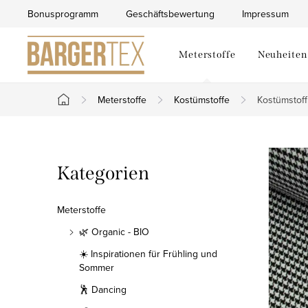
Zum
Bonusprogramm
Geschäftsbewertung
Impressum
Inhalt
springen
Meterstoffe
Neuheiten
Meterstoffe
Kostümstoffe
Kostümstoff
Startseite
S
Kategorien
Kategorien
e
überspringen
i
Meterstoffe
t
🌿 Organic - BIO
☀️ Inspirationen für Frühling und
e
Sommer
n
🕺 Dancing