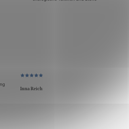
ung
Inna Reich