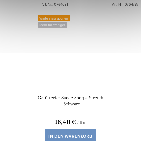
Art.-Nr.:
0764691
Art.-Nr.:
0764787
Winterinspirationen
Mehr für weniger
Gefütterter Suede-Sherpa-Stretch
– Schwarz
16,40 €
/ lfm
IN DEN WARENKORB