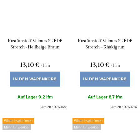
Kostümstoff Velours SUEDE
Kostümstoff Velours SUEDE
Stretch - Hellbeige Braun
Stretch – Khakigrün
13,10 €
13,10 €
/ lfm
/ lfm
IN DEN WARENKORB
IN DEN WARENKORB
Auf Lager
9,2 lfm
Auf Lager
8,7 lfm
Art.-Nr.:
0763691
Art.-Nr.:
0763787
Winterinspirationen
Winterinspirationen
Mehr für weniger
Mehr für weniger