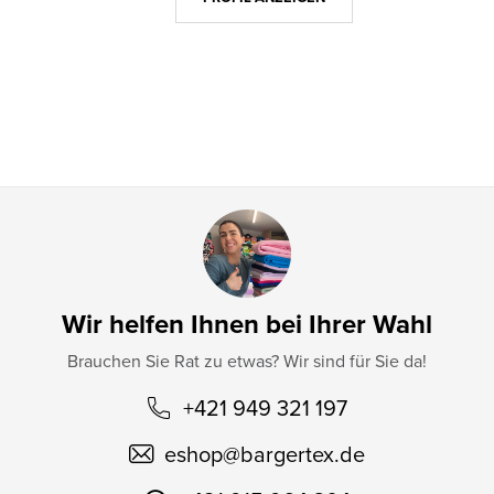
e
i
l
e
Wir helfen Ihnen bei Ihrer Wahl
Brauchen Sie Rat zu etwas? Wir sind für Sie da!
+421 949 321 197
eshop
@
bargertex.de