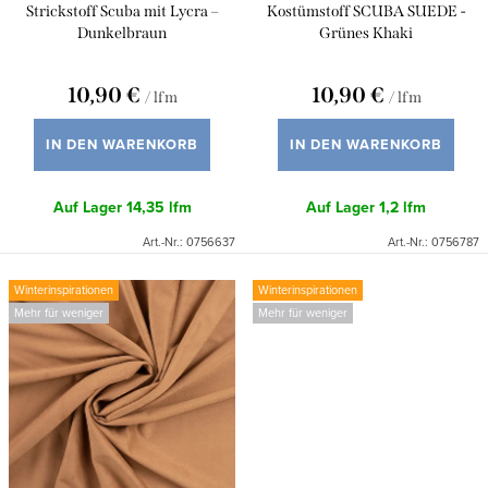
P
Strickstoff Scuba mit Lycra –
Kostümstoff SCUBA SUEDE -
e
r
Dunkelbraun
Grünes Khaki
r
o
u
10,90 €
10,90 €
/ lfm
/ lfm
d
n
u
IN DEN WARENKORB
IN DEN WARENKORB
g
k
Auf Lager
14,35 lfm
Auf Lager
1,2 lfm
t
Art.-Nr.:
0756637
Art.-Nr.:
0756787
e
Winterinspirationen
Winterinspirationen
Mehr für weniger
Mehr für weniger