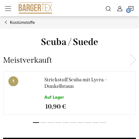
Zum
W
Inhalt
springen
Kostümstoffe
Scuba / Suede
Meistverkauft
Strickstoff Scuba mit Lycra –
Dunkelbraun
Auf Lager
10,90 €