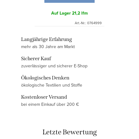
Auf Lager
21,2 lfm
Art.-Nr.:
0764999
S
Langjährige Erfahrung
mehr als 30 Jahre am Markt
t
e
Sicherer Kauf
u
zuverlässiger und sicherer E-Shop
e
Ökologisches Denken
r
ökologische Textilien und Stoffe
e
l
Kostenloser Versand
e
bei einem Einkauf über 200 €
m
e
n
Letzte Bewertung
t