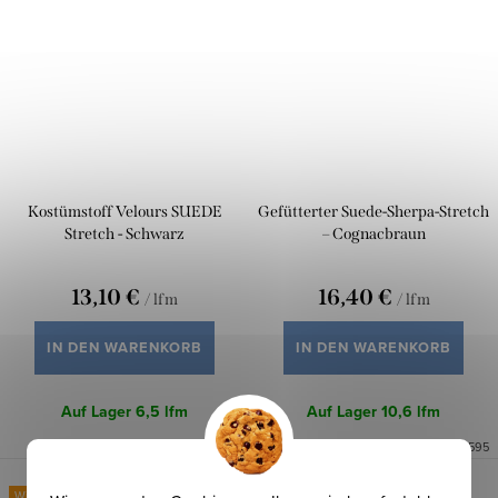
Kostümstoff Velours SUEDE
Gefütterter Suede-Sherpa-Stretch
Stretch - Schwarz
– Cognacbraun
13,10 €
16,40 €
/ lfm
/ lfm
IN DEN WARENKORB
IN DEN WARENKORB
Auf Lager
6,5 lfm
Auf Lager
10,6 lfm
Art.-Nr.:
0763999
Art.-Nr.:
0764595
Winterinspirationen
Winterinspirationen