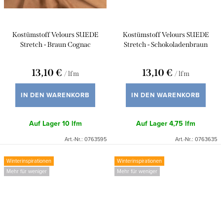
Kostümstoff Velours SUEDE
Kostümstoff Velours SUEDE
Stretch - Braun Cognac
Stretch - Schokoladenbraun
13,10 €
13,10 €
/ lfm
/ lfm
IN DEN WARENKORB
IN DEN WARENKORB
Auf Lager
10 lfm
Auf Lager
4,75 lfm
Art.-Nr.:
0763595
Art.-Nr.:
0763635
Winterinspirationen
Winterinspirationen
Mehr für weniger
Mehr für weniger