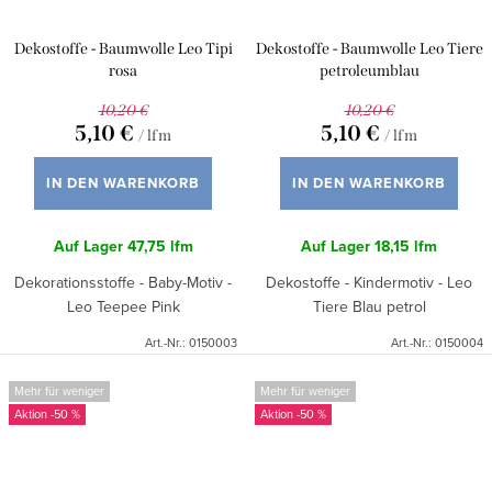
Dekostoffe - Baumwolle Leo Tipi
Dekostoffe - Baumwolle Leo Tiere
rosa
petroleumblau
10,20 €
10,20 €
5,10 €
5,10 €
/ lfm
/ lfm
IN DEN WARENKORB
IN DEN WARENKORB
Auf Lager
47,75 lfm
Auf Lager
18,15 lfm
Dekorationsstoffe - Baby-Motiv -
Dekostoffe - Kindermotiv - Leo
Leo Teepee Pink
Tiere Blau petrol
Art.-Nr.:
0150003
Art.-Nr.:
0150004
Mehr für weniger
Mehr für weniger
-50 %
-50 %