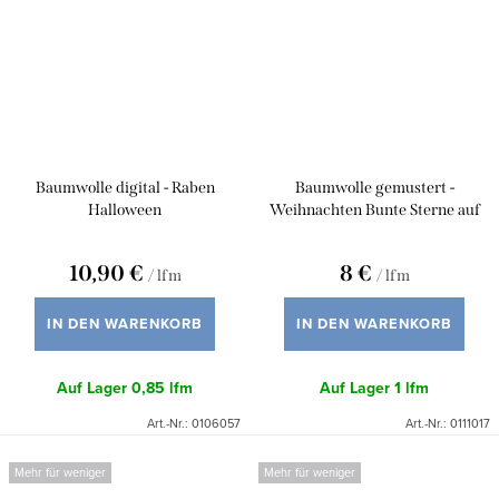
Baumwolle digital - Raben
Baumwolle gemustert -
Halloween
Weihnachten Bunte Sterne auf
Weiß
10,90 €
8 €
/ lfm
/ lfm
IN DEN WARENKORB
IN DEN WARENKORB
Auf Lager
0,85 lfm
Auf Lager
1 lfm
Art.-Nr.:
0106057
Art.-Nr.:
0111017
Mehr für weniger
Mehr für weniger