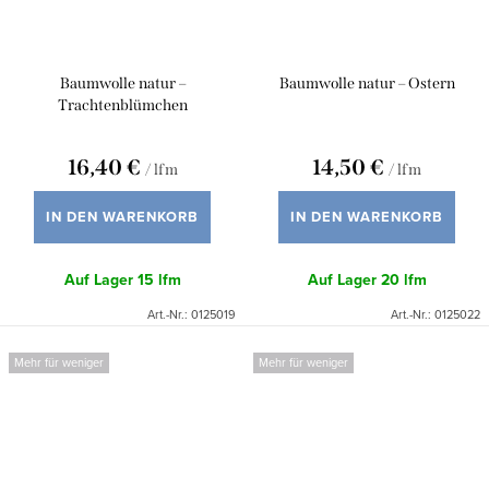
Baumwolle natur –
Baumwolle natur – Ostern
Trachtenblümchen
16,40 €
14,50 €
/ lfm
/ lfm
IN DEN WARENKORB
IN DEN WARENKORB
Auf Lager
15 lfm
Auf Lager
20 lfm
Art.-Nr.:
0125019
Art.-Nr.:
0125022
Mehr für weniger
Mehr für weniger