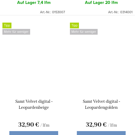
Auf Lager
7,4 lfm
Auf Lager
20 lfm
Art.-Nr.:
0153007
Art.-Nr.:
0314001
Tipp
Tipp
Mehr für weniger
Mehr für weniger
Samt Velvet digital -
Samt Velvet digital -
Leopardenbeige
Leopardengolden
32,90 €
32,90 €
/ lfm
/ lfm