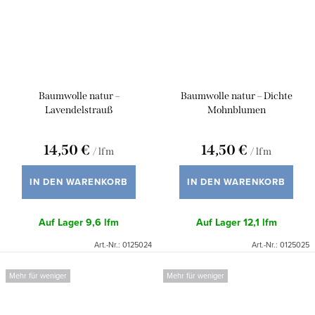
Baumwolle natur –
Baumwolle natur – Dichte
Lavendelstrauß
Mohnblumen
14,50 €
14,50 €
/ lfm
/ lfm
IN DEN WARENKORB
IN DEN WARENKORB
Auf Lager
9,6 lfm
Auf Lager
12,1 lfm
Art.-Nr.:
0125024
Art.-Nr.:
0125025
Mehr für weniger
Mehr für weniger