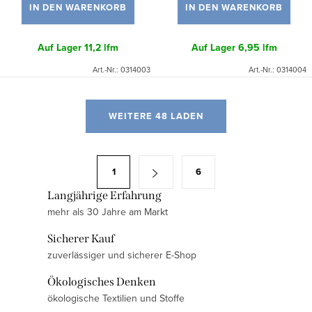
IN DEN WARENKORB
IN DEN WARENKORB
Auf Lager
11,2 lfm
Auf Lager
6,95 lfm
Art.-Nr.:
0314003
Art.-Nr.:
0314004
S
WEITERE 48 LADEN
t
e
u
P
1
6
e
a
r
Langjährige Erfahrung
g
mehr als 30 Jahre am Markt
e
i
l
n
Sicherer Kauf
e
i
zuverlässiger und sicherer E-Shop
m
e
Ökologisches Denken
e
r
ökologische Textilien und Stoffe
n