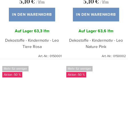
5,10 €
5,10 €
/ lfm
/ lfm
IN DEN WARENKORB
IN DEN WARENKORB
Auf Lager
63,3 lfm
Auf Lager
63,6 lfm
Dekostoffe - Kindermotiv - Leo
Dekostoffe - Kindermotiv - Leo
Tiere Rosa
Nature Pink
Art.-Nr.:
0150001
Art.-Nr.:
0150002
Mehr für weniger
Mehr für weniger
-50 %
-50 %