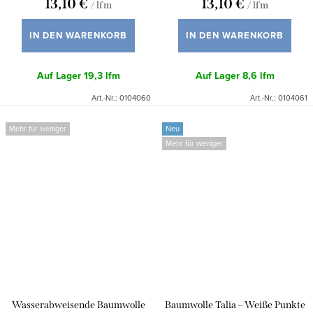
13,10 €
13,10 €
/ lfm
/ lfm
IN DEN WARENKORB
IN DEN WARENKORB
Auf Lager
19,3 lfm
Auf Lager
8,6 lfm
Art.-Nr.:
0104060
Art.-Nr.:
0104061
Mehr für weniger
Neu
Mehr für weniger
Wasserabweisende Baumwolle
Baumwolle Talia – Weiße Punkte