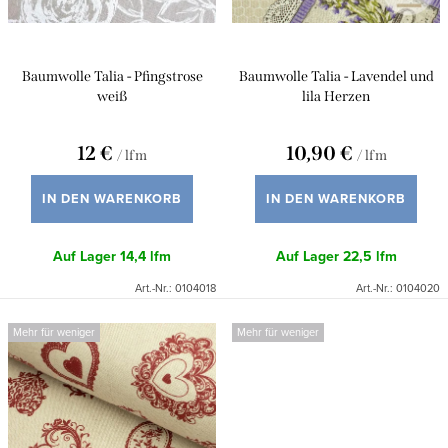
e
t
r
i
P
Baumwolle Talia - Pfingstrose
Baumwolle Talia - Lavendel und
e
r
weiß
lila Herzen
r
o
u
12 €
10,90 €
/ lfm
/ lfm
d
n
u
IN DEN WARENKORB
IN DEN WARENKORB
g
k
Auf Lager
14,4 lfm
Auf Lager
22,5 lfm
t
Art.-Nr.:
0104018
Art.-Nr.:
0104020
e
Mehr für weniger
Mehr für weniger