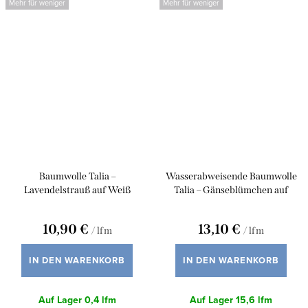
Mehr für weniger
Mehr für weniger
Baumwolle Talia –
Wasserabweisende Baumwolle
Lavendelstrauß auf Weiß
Talia – Gänseblümchen auf
Rohleinen
10,90 €
13,10 €
/ lfm
/ lfm
IN DEN WARENKORB
IN DEN WARENKORB
Auf Lager
0,4 lfm
Auf Lager
15,6 lfm