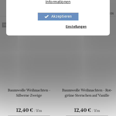
Informationen
Ausverkauft
0,05 lfm
Auf Lager
2,5 lfm
Art.-Nr.:
0111033
Art.-Nr.:
0111036
Akzeptieren
Mehr für weniger
Mehr für weniger
Einstellungen
Baumwolle Weihnachten –
Baumwolle Weihnachten – Rot-
Silberne Zweige
grüne Sternchen auf Vanille
12,40 €
12,40 €
/ lfm
/ lfm