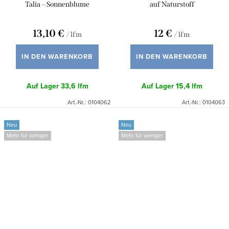
Talia – Sonnenblume
auf Naturstoff
13,10 €
12 €
/ lfm
/ lfm
IN DEN WARENKORB
IN DEN WARENKORB
Auf Lager
33,6 lfm
Auf Lager
15,4 lfm
Art.-Nr.:
0104062
Art.-Nr.:
0104063
Neu
Neu
Mehr für weniger
Mehr für weniger