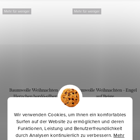
Mehr für weniger
Mehr für weniger
Baumwolle Weihnachten –
Baumwolle Weihnachten – Engel
Herzchen bordó-silber
auf Beige
12,40 €
11,30 €
Wir verwenden Cookies, um Ihnen ein komfortables
/ lfm
/ lfm
Surfen auf der Website zu ermöglichen und deren
Funktionen, Leistung und Benutzerfreundlichkeit
DETAIL
IN DEN WARENKORB
durch Analysen kontinuierlich zu verbessern.
Mehr