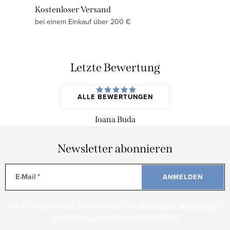
u
t
Kostenloser Versand
n
e
bei einem Einkauf über 200 €
g
d
e
r
Letzte Bewertung
L
i
ALLE BEWERTUNGEN
s
t
Ioana Buda
e
Newsletter abonnieren
E-Mail
ANMELDEN
Mit der Eingabe Ihrer E-Mail erklären Sie sich mit den
Bedingungen
zum Schutz personenbezogener Daten