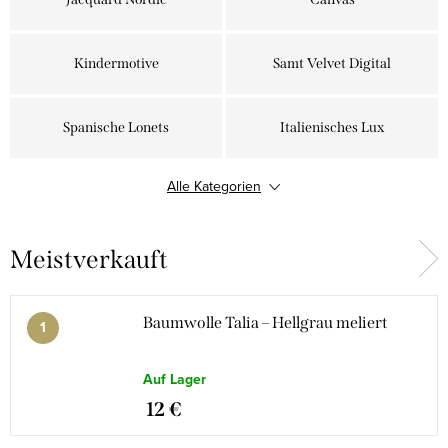
Kindermotive
Samt Velvet Digital
Spanische Lonets
Italienisches Lux
Alle Kategorien
Weihnachten
Außenstoffe
Meistverkauft
Dekor-Leinen
Baumwolle Talia – Hellgrau meliert
Auf Lager
12 €