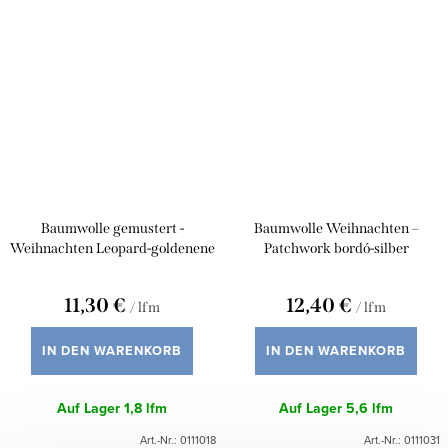
Baumwolle gemustert -
Baumwolle Weihnachten –
Weihnachten Leopard-goldenene
Patchwork bordó-silber
Sterne auf Beige
11,30 €
12,40 €
/ lfm
/ lfm
IN DEN WARENKORB
IN DEN WARENKORB
Auf Lager
1,8 lfm
Auf Lager
5,6 lfm
Art.-Nr.:
0111018
Art.-Nr.:
0111031