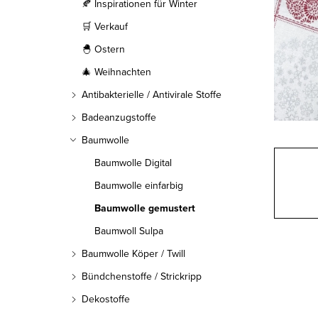
l
🍂 Inspirationen für Winter
🛒 Verkauf
e
🐣 Ostern
i
🎄 Weihnachten
s
Antibakterielle / Antivirale Stoffe
t
Badeanzugstoffe
Baumwolle
e
Baumwolle Digital
Baumwolle einfarbig
Baumwolle gemustert
Baumwoll Sulpa
Baumwolle Köper / Twill
Bündchenstoffe / Strickripp
Dekostoffe