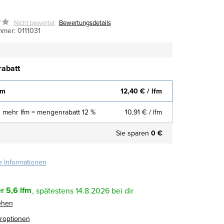
Nicht bewertet
Bewertungsdetails
mmer:
0111031
abatt
fm
12,40 €
/ lfm
 mehr lfm = mengenrabatt 12 %
10,91 €
/ lfm
Sie sparen
0 €
te Informationen
r
5,6 lfm
14.8.2026
ehen
eroptionen