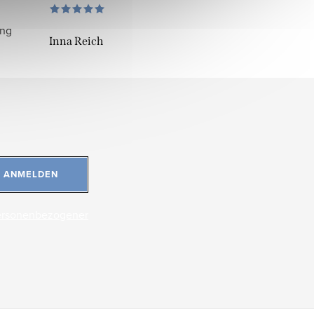
ung
Inna Reich
ANMELDEN
ersonenbezogener