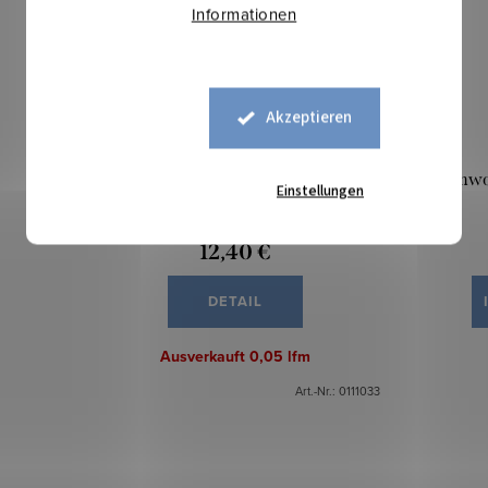
Informationen
Akzeptieren
Baumwolle Weihnachten – Herzchen
Baumwol
Einstellungen
bordó-silber
12,40 €
DETAIL
Ausverkauft
0,05 lfm
Art.-Nr.:
0111033