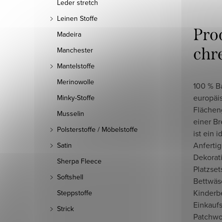
Leder stretch
Leinen Stoffe
Pro
Madeira
chr
Manchester
Mantelstoffe
Merinowolle
100 % B
europäi
Minky-Stoffe
Flächen
Musselin
einer B
Polsterstoffe / Möbelstoffe
ist ein i
Anferti
Satin
Dekorat
Sherpa Fleece
Platzset
Softshell
Bettwäs
Kinderbe
Steppstoffe
Einkauf
Strick
Patchwo