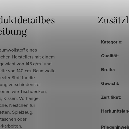
duktdetailbes
Zusätz
eibung
Kategorie
:
aumwollstoff eines
Qualität
:
schen Herstellers mit einem
gewicht von 145 g/m² und
Breite
:
reite von 140 cm. Baumwolle
dealer Stoff für die
Gewicht
:
gung verschiedenster
ionen wie Tischdecken,
Zertifikat
:
s, Kissen, Vorhänge,
che, Nestchen für
Herkunftslan
tten, Spielzeug,
staschen oder
rkarbeiten.
Pflegehinwei