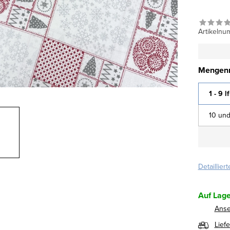
Artikelnu
Mengenr
1 - 9 l
10 und
Detaillier
Auf Lage
Ans
Lief