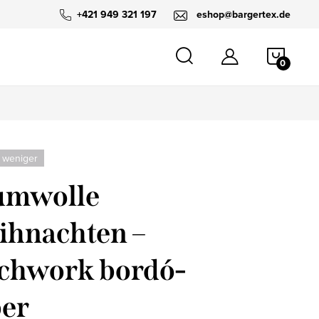
+421 949 321 197
eshop@bargertex.de
WARE
 weniger
umwolle
hnachten –
chwork bordó-
ber