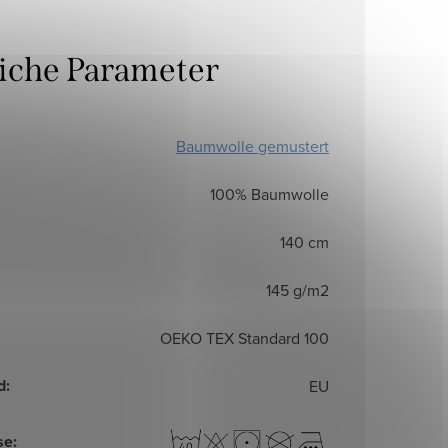
liche Parameter
Baumwolle gemustert
100% Baumwolle
140 cm
145 g/m2
OEKO TEX Standard 100
d
:
EU
se
: