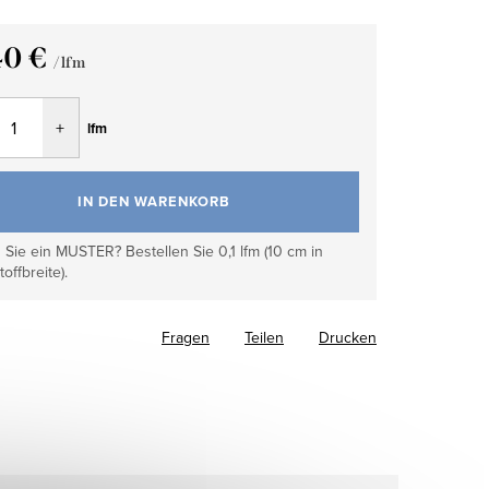
40 €
/ lfm
fspreis:
lfm
IN DEN WARENKORB
Sie ein MUSTER? Bestellen Sie 0,1 lfm (10 cm in
toffbreite).
Fragen
Teilen
Drucken