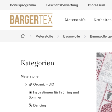
Zum
Bonusprogramm
Geschäftsbewertung
Impressum
Inhalt
springen
Meterstoffe
Neuheiten
Meterstoffe
Baumwolle
Baumwolle ge
Startseite
S
Kategorien
Kategorien
e
überspringen
i
Meterstoffe
t
🌿 Organic - BIO
☀️ Inspirationen für Frühling und
e
Sommer
n
🕺 Dancing