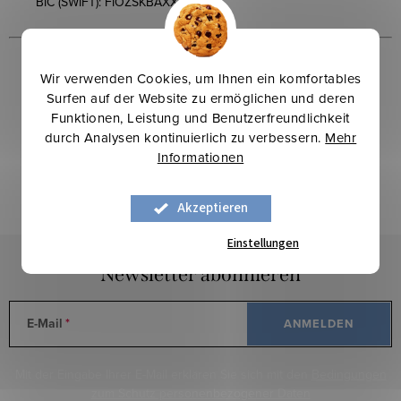
BIC (SWIFT):
FIOZSKBAXXX
Wir verwenden Cookies, um Ihnen ein komfortables
Surfen auf der Website zu ermöglichen und deren
Funktionen, Leistung und Benutzerfreundlichkeit
Letzte Bewertung
durch Analysen kontinuierlich zu verbessern.
Mehr
Informationen
ALLE BEWERTUNGEN
Akzeptieren
Ioana Buda
Einstellungen
Newsletter abonnieren
E-Mail
ANMELDEN
Mit der Eingabe Ihrer E-Mail erklären Sie sich mit den
Bedingungen
zum Schutz personenbezogener Daten