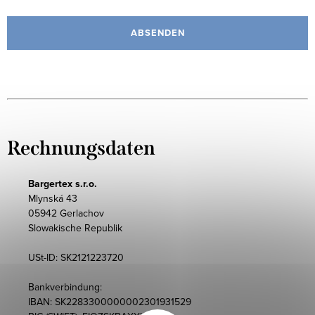
ABSENDEN
Rechnungsdaten
Bargertex s.r.o.
Mlynská 43
05942 Gerlachov
Slowakische Republik
USt-ID: SK2121223720
Bankverbindung:
IBAN: SK2283300000002301931529