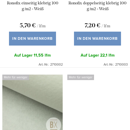
P
Ronofix einseitig klebrig 100
Ronofix doppelseitig klebrig 100
e
r
g/m2 - Weiß
g/m2 - Weiß
r
o
u
5,70 €
7,20 €
/ lfm
/ lfm
d
n
u
IN DEN WARENKORB
IN DEN WARENKORB
g
k
Auf Lager
11,55 lfm
Auf Lager
22,1 lfm
t
Art.-Nr.:
2710002
Art.-Nr.:
2710003
e
Mehr für weniger
Mehr für weniger