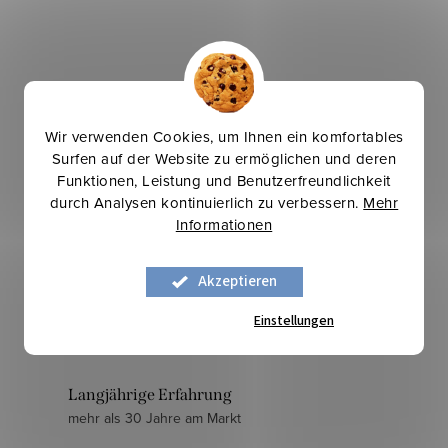
Ronofix nicht klebend 140 g/m² –
Wir verwenden Cookies, um Ihnen ein komfortables
Weiß
Surfen auf der Website zu ermöglichen und deren
Funktionen, Leistung und Benutzerfreundlichkeit
durch Analysen kontinuierlich zu verbessern.
Mehr
5,40 €
/ lfm
Informationen
IN DEN WARENKORB
Akzeptieren
Auf Lager
23,6 lfm
Einstellungen
Art.-Nr.:
2710007
S
Langjährige Erfahrung
mehr als 30 Jahre am Markt
t