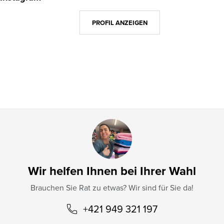
ß
z
PROFIL ANZEIGEN
e
i
l
e
Wir helfen Ihnen bei Ihrer Wahl
Brauchen Sie Rat zu etwas? Wir sind für Sie da!
+421 949 321 197