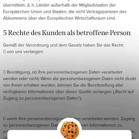
übermitteln, d. h. Länder außerhalb der Mitgliedstaaten der
Europäischen Union und Staaten, die nicht Vertragsparteien des
Abkommens über den Europäischen Wirtschaftsraum sind.
5 Rechte des Kunden als betroffene Person
Gemäß der Verordnung und dem Gesetz haben Sie das Recht:
 von uns verlangen:
 Bestätigung, ob Ihre personenbezogenen Daten verarbeitet
werden oder nicht; Wenn die personenbezogenen Daten nicht direkt
von Ihnen erhalten wurden, können Sie die Bereitstellung aller
verfügbaren Informationen über deren Quelle verlangen („Recht auf
Zugang zu personenbezogenen Daten“);
 wenn Ihre personenbezogenen Daten verarbeitet werden, Zugang
zu personenbezogenen Daten und anderen Informationen zu
erhalten und eine Kopie der personenbezogenen Daten zu erhalten,
die das Unternehmen verarbeitet („das Recht, über die Verarbeitung