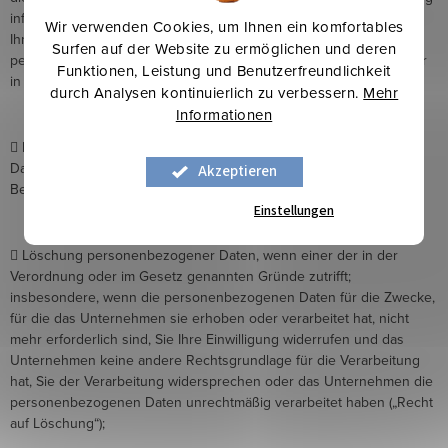
informiert zu werden“); Das Unternehmen ist jedoch berechtigt,
Wir verwenden Cookies, um Ihnen ein komfortables
Ihnen im Zusammenhang mit der Anforderung einer Kopie
Surfen auf der Website zu ermöglichen und deren
personenbezogener Daten eine angemessene Verwaltungsgebühr
Funktionen, Leistung und Benutzerfreundlichkeit
in Rechnung zu stellen.
durch Analysen kontinuierlich zu verbessern.
Mehr
Informationen
 Berichtigung unrichtiger/unvollständiger personenbezogener
Daten, die das Unternehmen über Sie verarbeitet („Recht auf
Akzeptieren
Berichtigung“);
Einstellungen
 Löschung personenbezogener Daten, wenn einer der in der
Verordnung oder im Gesetz genannten Gründe zutrifft;
insbesondere, wenn die personenbezogenen Daten für die Zwecke,
für die das Unternehmen sie erhoben oder verarbeitet hat, nicht
mehr erforderlich sind, Sie Ihre Einwilligung widerrufen und das
Unternehmen keine andere Rechtsgrundlage für die Verarbeitung
hat, Sie der Verarbeitung widersprechen oder das Unternehmen die
personenbezogenen Daten unrechtmäßig verarbeitet haben („Recht
auf Löschung“);