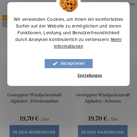
Art.-Nr.:
1814014
Art.-Nr.:
1814013
Winterinspirationen
Winterinspirationen
Wir verwenden Cookies, um Ihnen ein komfortables
Mehr für weniger
Mehr für weniger
Surfen auf der Website zu ermöglichen und deren
Funktionen, Leistung und Benutzerfreundlichkeit
durch Analysen kontinuierlich zu verbessern.
Mehr
Informationen
Akzeptieren
Einstellungen
Gesteppter Windjackenstoff
Gesteppter Windjackenstoff
Alphabet - Petroleumblau
Alphabet - Schwarz
19,70 €
19,70 €
/ lfm
/ lfm
IN DEN WARENKORB
IN DEN WARENKORB