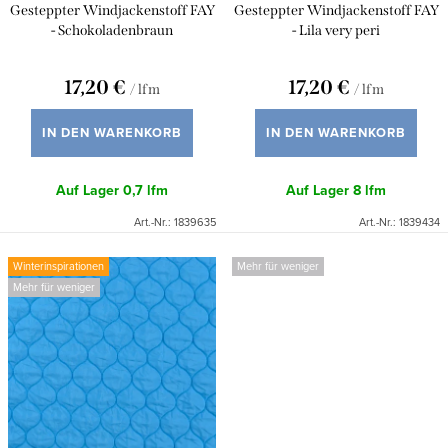
P
Gesteppter Windjackenstoff FAY
Gesteppter Windjackenstoff FAY
e
r
- Schokoladenbraun
- Lila very peri
r
o
u
17,20 €
17,20 €
/ lfm
/ lfm
d
n
u
IN DEN WARENKORB
IN DEN WARENKORB
g
k
Auf Lager
0,7 lfm
Auf Lager
8 lfm
t
Art.-Nr.:
1839635
Art.-Nr.:
1839434
e
Winterinspirationen
Mehr für weniger
Mehr für weniger