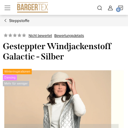
Zum
W
Inhalt
springen
Steppstoffe
Nicht bewertet
Bewertungsdetails
Gesteppter Windjackenstoff
Galactic - Silber
Winterinspirationen
Dancing
Mehr für weniger