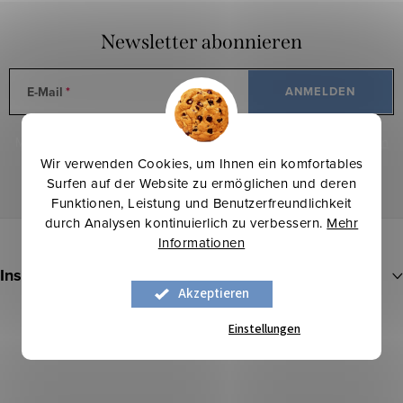
Newsletter abonnieren
E-Mail
ANMELDEN
Mit der Eingabe Ihrer E-Mail erklären Sie sich mit den
Bedingungen
zum Schutz personenbezogener Daten
Wir verwenden Cookies, um Ihnen ein komfortables
Surfen auf der Website zu ermöglichen und deren
Funktionen, Leistung und Benutzerfreundlichkeit
durch Analysen kontinuierlich zu verbessern.
Mehr
F
Informationen
u
Instagram
ß
Akzeptieren
z
PROFIL ANZEIGEN
Einstellungen
e
i