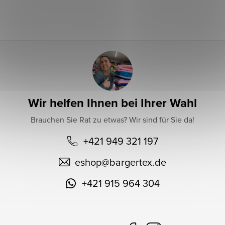
l
e
Wir helfen Ihnen bei Ihrer Wahl
Brauchen Sie Rat zu etwas? Wir sind für Sie da!
+421 949 321 197
eshop
@
bargertex.de
+421 915 964 304