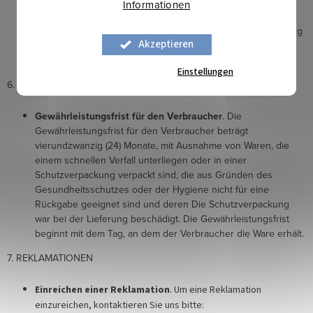
Reklamationen wegen einer eventuellen
Informationen
Nichtzustellung der Ware durch den Spediteur oder
einer durch den Spediteur verursachten Beschädigung
Akzeptieren
der Ware sind in solchen Fällen direkt an den
Mitarbeiter des Spediteurs zu richten.
Einstellungen
6. GARANTIE
Gewährleistungsfrist für den Verbraucher
. Die
Gewährleistungsfrist für den Verbraucher beträgt
vierundzwanzig (24) Monate, mit Ausnahme von Waren, die
einem schnellen Verfall unterliegen oder in einer
Schutzverpackung verpackt sind, die aus Gründen des
Gesundheitsschutzes oder der Hygiene nicht für eine
Rückgabe geeignet sind und deren Die Schutzverpackung
war bei der Lieferung beschädigt. Die Gewährleistungsfrist
beginnt mit dem Tag, an dem der Verbraucher die Ware erhält.
7. REKLAMATIONEN
Einreichen einer Reklamation
. Um eine Reklamation
einzureichen, kontaktieren Sie uns bitte: