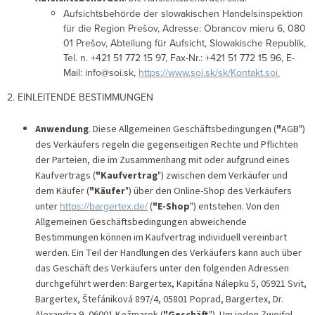
Aufsichtsbehörde der slowakischen Handelsinspektion
für die Region Prešov, Adresse: Obrancov mieru 6, 080
01 Prešov, Abteilung für Aufsicht, Slowakische Republik,
Tel. n. +421 51 772 15 97, Fax-Nr.: +421 51 772 15 96, E-
Mail: info@soi.sk,
https://www.soi.sk/sk/Kontakt.soi.
2. EINLEITENDE BESTIMMUNGEN
Anwendung
. Diese Allgemeinen Geschäftsbedingungen (
"
AGB")
des Verkäufers regeln die gegenseitigen Rechte und Pflichten
der Parteien, die im Zusammenhang mit oder aufgrund eines
Kaufvertrags (
"Kaufvertrag
") zwischen dem Verkäufer und
dem Käufer (
"Käufer
") über den Online-Shop des Verkäufers
https://bargertex.de/
unter
(
"E-Shop
") entstehen. Von den
Allgemeinen Geschäftsbedingungen abweichende
Bestimmungen können im Kaufvertrag individuell vereinbart
werden. Ein Teil der Handlungen des Verkäufers kann auch über
das Geschäft des Verkäufers unter den folgenden Adressen
durchgeführt werden: Bargertex, Kapitána Nálepku 5, 05921 Svit,
Bargertex, Štefániková 897/4, 05801 Poprad, Bargertex, Dr.