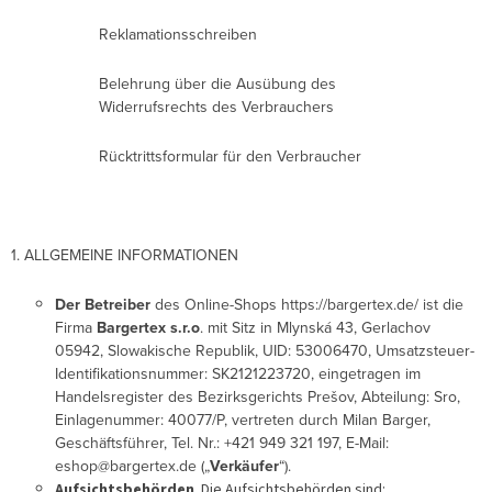
Reklamationsschreiben
Belehrung über die Ausübung des
Widerrufsrechts des Verbrauchers
Rücktrittsformular für den Verbraucher
1. ALLGEMEINE INFORMATIONEN
Der Betreiber
des Online-Shops https://bargertex.de/ ist die
Firma
Bargertex s.r.o
. mit Sitz in Mlynská 43, Gerlachov
05942, Slowakische Republik, UID: 53006470,
Umsatzsteuer-
Identifikationsnummer: SK2121223720, eingetragen im
Handelsregister des Bezirksgerichts Prešov, Abteilung: Sro,
Einlagenummer: 40077/P, vertreten durch Milan Barger,
Geschäftsführer, Tel. Nr.: +421 949 321 197, E-Mail:
eshop@bargertex.de („
Verkäufer
“).
Aufsichtsbehörden
. Die Aufsichtsbehörden sind: