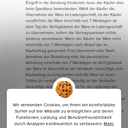
Eingriff in die Sendung hindeutet, muss der Käufer dies
beim Spediteur beanstanden. Wählt der Käufer die
Übernahme der Ware im Ladengeschäft, ist der Käufer
verpflichtet, die Ware innerhalb von 7 Werktagen ab
dem Tag der Verfügbarkeit der Ware im Ladengeschäft
zu übernehmen, sofern die Vertragsparteien nichts
anderes vereinbaren. Wenn der Käufer die Ware nicht
innerhalb von 7 Werktagen nach Ablauf der im
Kaufvertrag genannten Frist übernimmt oder Nach
Annahme der Bestellung oder bei persönlicher
Abholung innerhalb von 7 Werktagen ab Verfügbarkeit
der Ware im Geschäft ist der Verkäufer berechtigt, vom
Kaufvertrag zurückzutreten und die Ware an einen
Dritten zu veräußern. Gleichzeitig ist der Verkäufer
berechtigt, dem Käufer Kosten für die Lagerung der
Ware in Höhe von 25 EUR (3,50 EUR für jeden Tag der
Lagerung) in Rechnung zu stellen. Der Käufer ist mit der
Wir verwenden Cookies, um Ihnen ein komfortables
einseitigen Verrechnung des gezahlten Kaufpreises
durch den Verkäufer mit dem Anspruch des Verkäufers
Surfen auf der Website zu ermöglichen und deren
auf die Kosten der Lagerung der Ware einverstanden.
Funktionen, Leistung und Benutzerfreundlichkeit
Beschädigung der Ware durch den Spediteur
.
durch Analysen kontinuierlich zu verbessern.
Mehr