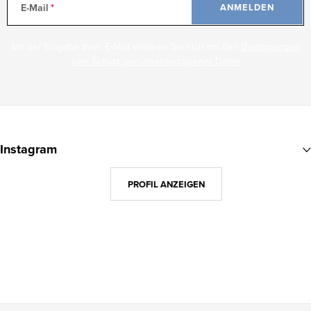
E-Mail
ANMELDEN
t
e
Mit der Eingabe Ihrer E-Mail erklären Sie sich mit den
Bedingungen
zum Schutz personenbezogener Daten
F
u
Instagram
ß
z
PROFIL ANZEIGEN
e
i
l
e