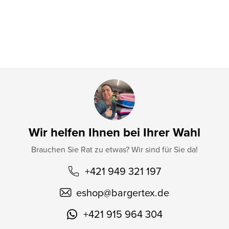
i
l
e
Wir helfen Ihnen bei Ihrer Wahl
Brauchen Sie Rat zu etwas? Wir sind für Sie da!
+421 949 321 197
eshop
@
bargertex.de
+421 915 964 304