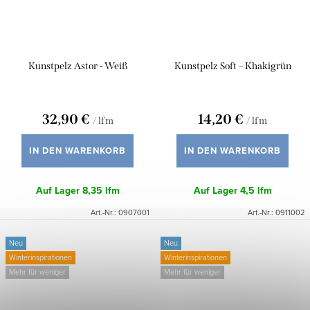
Kunstpelz Astor - Weiß
Kunstpelz Soft – Khakigrün
32,90 €
14,20 €
/ lfm
/ lfm
IN DEN WARENKORB
IN DEN WARENKORB
Auf Lager
8,35 lfm
Auf Lager
4,5 lfm
Art.-Nr.:
0907001
Art.-Nr.:
0911002
Neu
Neu
Winterinspirationen
Winterinspirationen
Mehr für weniger
Mehr für weniger