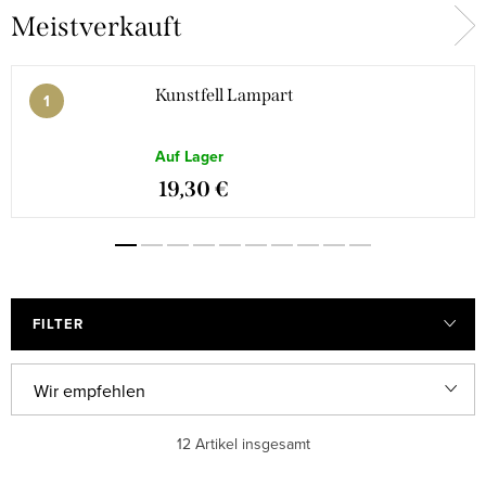
Meistverkauft
Kunstfell Lampart
Auf Lager
19,30 €
FILTER
P
Wir empfehlen
r
Günstigste
12
Artikel insgesamt
o