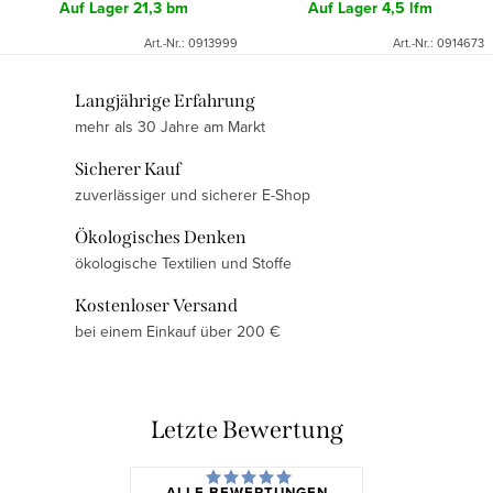
Auf Lager
21,3 bm
Auf Lager
4,5 lfm
Art.-Nr.:
0913999
Art.-Nr.:
0914673
S
Langjährige Erfahrung
mehr als 30 Jahre am Markt
t
e
Sicherer Kauf
u
zuverlässiger und sicherer E-Shop
e
Ökologisches Denken
r
ökologische Textilien und Stoffe
e
l
Kostenloser Versand
e
bei einem Einkauf über 200 €
m
e
n
Letzte Bewertung
t
e
ALLE BEWERTUNGEN