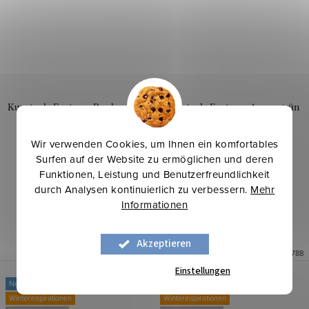
Kunstpelz Fantasy - Bordeauxrot
Kunstpelz Fantasy - Armeegrün
Wir verwenden Cookies, um Ihnen ein komfortables
Surfen auf der Website zu ermöglichen und deren
17,10 €
17,10 €
/ lfm
/ bm
Funktionen, Leistung und Benutzerfreundlichkeit
durch Analysen kontinuierlich zu verbessern.
Mehr
IN DEN WARENKORB
IN DEN WARENKORB
Informationen
Auf Lager
3,1 lfm
Auf Lager
3,65 bm
Akzeptieren
Art.-Nr.:
0913596
Art.-Nr.:
0913788
Einstellungen
Neu
Neu
Winterinspirationen
Winterinspirationen