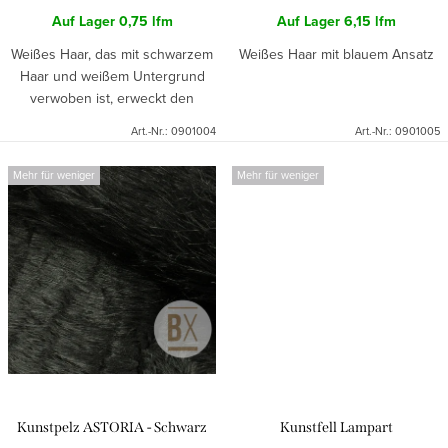
k
Auf Lager
0,75 lfm
Auf Lager
6,15 lfm
t
Weißes Haar, das mit schwarzem
Weißes Haar mit blauem Ansatz
e
Haar und weißem Untergrund
verwoben ist, erweckt den
Eindruck von hellgrauem Fell.
Art.-Nr.:
0901004
Art.-Nr.:
0901005
Mehr für weniger
Mehr für weniger
Kunstpelz ASTORIA - Schwarz
Kunstfell Lampart