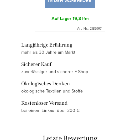
IN DEN WARENKORB
Auf Lager
19,3 lfm
Art.-Nr.:
2186001
S
Langjährige Erfahrung
mehr als 30 Jahre am Markt
t
e
Sicherer Kauf
u
zuverlässiger und sicherer E-Shop
e
Ökologisches Denken
r
ökologische Textilien und Stoffe
e
l
Kostenloser Versand
e
bei einem Einkauf über 200 €
m
e
n
Letzte Bewertung