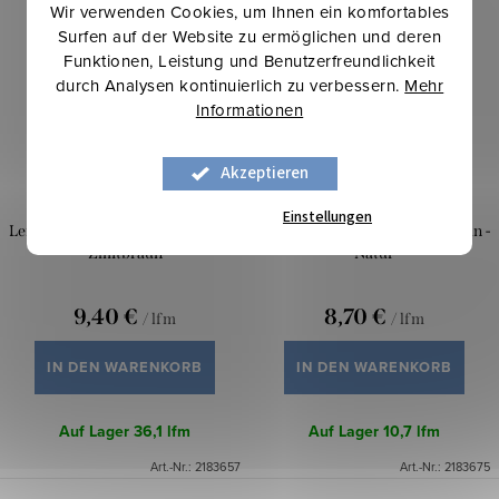
Wir verwenden Cookies, um Ihnen ein komfortables
Surfen auf der Website zu ermöglichen und deren
Funktionen, Leistung und Benutzerfreundlichkeit
durch Analysen kontinuierlich zu verbessern.
Mehr
Informationen
Akzeptieren
Einstellungen
Leinen mit Viskose und Elasthan -
Leinen mit Viskose und Elasthan -
Zimtbraun
Natur
9,40 €
8,70 €
/ lfm
/ lfm
IN DEN WARENKORB
IN DEN WARENKORB
Auf Lager
36,1 lfm
Auf Lager
10,7 lfm
Art.-Nr.:
2183657
Art.-Nr.:
2183675