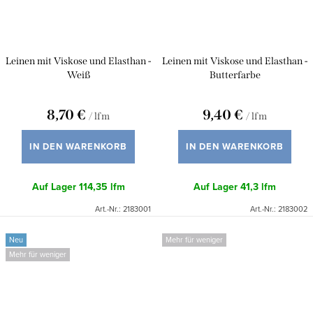
Leinen mit Viskose und Elasthan -
Leinen mit Viskose und Elasthan -
Weiß
Butterfarbe
8,70 €
9,40 €
/ lfm
/ lfm
IN DEN WARENKORB
IN DEN WARENKORB
Auf Lager
114,35 lfm
Auf Lager
41,3 lfm
Art.-Nr.:
2183001
Art.-Nr.:
2183002
Neu
Mehr für weniger
Mehr für weniger