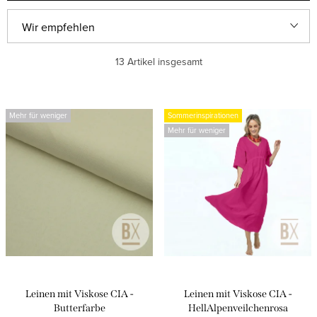
P
Wir empfehlen
r
Günstigste
13
Artikel insgesamt
o
d
Teuerste
L
u
Mehr für weniger
Sommerinspirationen
i
Meistverkauft
Mehr für weniger
k
s
t
Alphabetisch
t
s
e
o
d
r
e
t
r
i
P
Leinen mit Viskose CIA -
Leinen mit Viskose CIA -
e
r
Butterfarbe
HellAlpenveilchenrosa