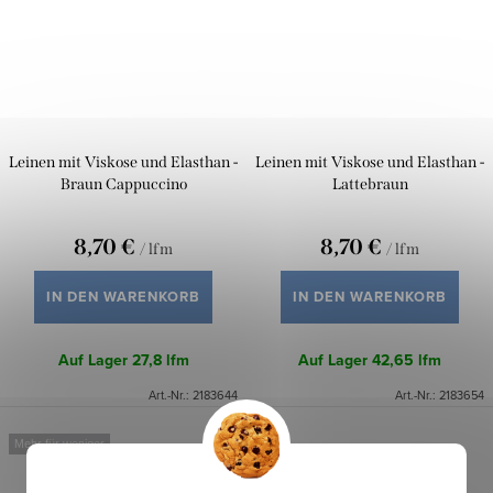
Leinen mit Viskose und Elasthan -
Leinen mit Viskose und Elasthan -
Braun Cappuccino
Lattebraun
8,70 €
8,70 €
/ lfm
/ lfm
IN DEN WARENKORB
IN DEN WARENKORB
Auf Lager
27,8 lfm
Auf Lager
42,65 lfm
Art.-Nr.:
2183644
Art.-Nr.:
2183654
Mehr für weniger
Neu
Mehr für weniger