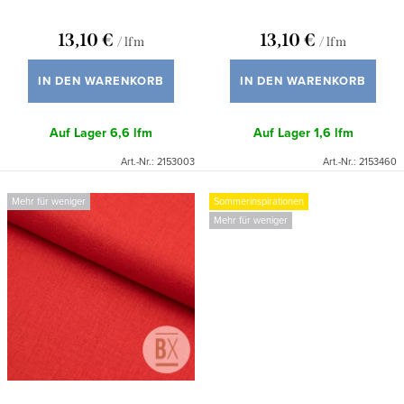
r
o
u
13,10 €
13,10 €
/ lfm
/ lfm
d
n
u
IN DEN WARENKORB
IN DEN WARENKORB
g
k
Auf Lager
6,6 lfm
Auf Lager
1,6 lfm
t
Art.-Nr.:
2153003
Art.-Nr.:
2153460
e
Mehr für weniger
Sommerinspirationen
Mehr für weniger