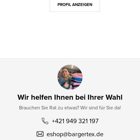
z
PROFIL ANZEIGEN
e
i
l
e
Wir helfen Ihnen bei Ihrer Wahl
Brauchen Sie Rat zu etwas? Wir sind für Sie da!
+421 949 321 197
eshop
@
bargertex.de