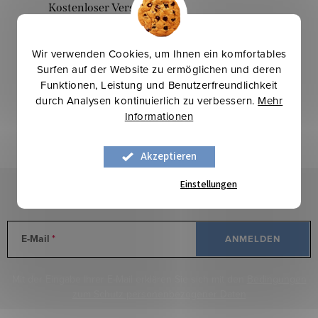
l
Kostenloser Versand
e
bei einem Einkauf über 200 €
m
Wir verwenden Cookies, um Ihnen ein komfortables
e
Surfen auf der Website zu ermöglichen und deren
n
Funktionen, Leistung und Benutzerfreundlichkeit
Letzte Bewertung
t
durch Analysen kontinuierlich zu verbessern.
Mehr
e
Informationen
ALLE BEWERTUNGEN
d
e
Akzeptieren
Ioana Buda
r
Einstellungen
L
Newsletter abonnieren
i
s
E-Mail
ANMELDEN
t
e
Mit der Eingabe Ihrer E-Mail erklären Sie sich mit den
Bedingungen
zum Schutz personenbezogener Daten