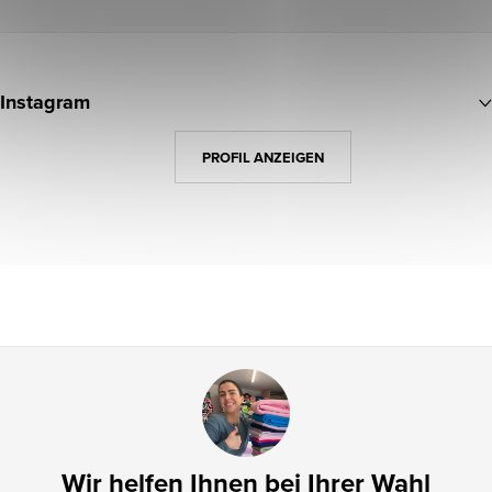
F
u
Instagram
ß
z
PROFIL ANZEIGEN
e
i
l
e
Wir helfen Ihnen bei Ihrer Wahl