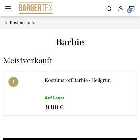
Zum
W
Inhalt
springen
Kostümstoffe
Barbie
Meistverkauft
Kostümstoff Barbie - Hellgrün
Auf Lager
9,80 €