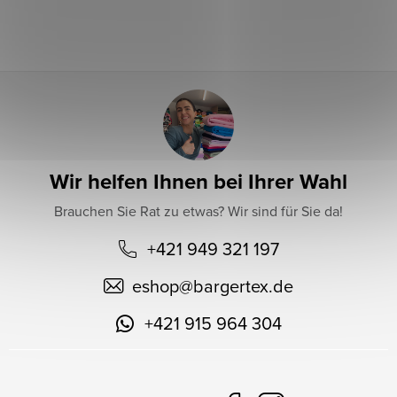
l
e
Wir helfen Ihnen bei Ihrer Wahl
Brauchen Sie Rat zu etwas? Wir sind für Sie da!
+421 949 321 197
eshop
@
bargertex.de
+421 915 964 304