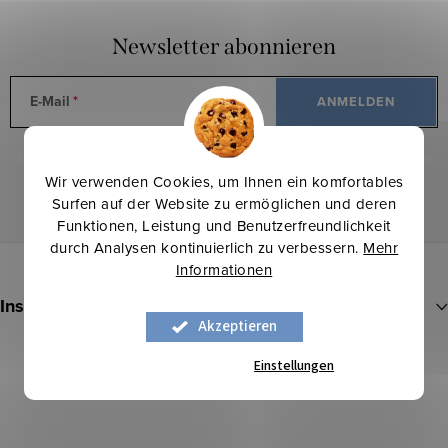
Newsletter abonnieren
E-Mail
ANMELDEN
Mit der Eingabe Ihrer E-Mail erklären Sie sich mit den
Bedingungen
zum Schutz personenbezogener Daten
Wir verwenden Cookies, um Ihnen ein komfortables
Surfen auf der Website zu ermöglichen und deren
Funktionen, Leistung und Benutzerfreundlichkeit
durch Analysen kontinuierlich zu verbessern.
Mehr
F
Informationen
u
Instagram
ß
Akzeptieren
z
PROFIL ANZEIGEN
Einstellungen
e
i