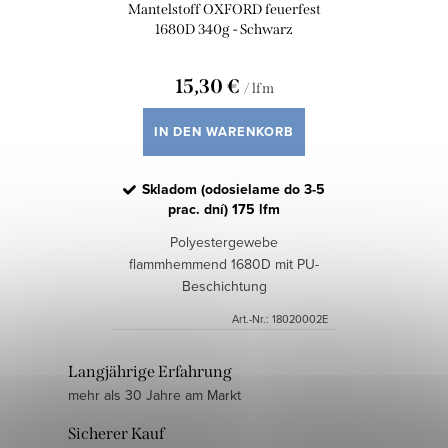
P
Mantelstoff OXFORD feuerfest
e
r
1680D 340g - Schwarz
r
o
u
15,30 €
/ lfm
d
n
u
IN DEN WARENKORB
g
k
Skladom (odosielame do 3-5
t
prac. dní)
175 lfm
e
Polyestergewebe
flammhemmend 1680D mit PU-
Beschichtung
Art.-Nr.:
18020002E
S
Langjährige Erfahrung
mehr als 30 Jahre am Markt
t
e
Sicherer Kauf