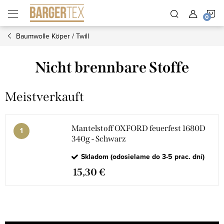
Zum
W
Inhalt
springen
Baumwolle Köper / Twill
Nicht brennbare Stoffe
Meistverkauft
Mantelstoff OXFORD feuerfest 1680D
340g - Schwarz
Skladom (odosielame do 3-5 prac. dní)
15,30 €