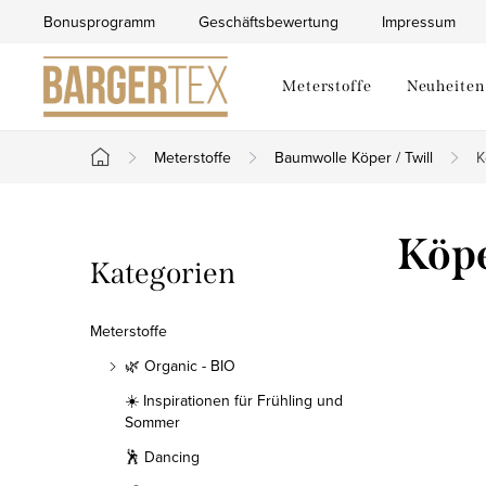
Zum
Bonusprogramm
Geschäftsbewertung
Impressum
Inhalt
springen
Meterstoffe
Neuheiten
Meterstoffe
Baumwolle Köper / Twill
K
Startseite
S
Köpe
Kategorien
Kategorien
e
überspringen
i
Meterstoffe
t
🌿 Organic - BIO
☀️ Inspirationen für Frühling und
e
Sommer
n
🕺 Dancing