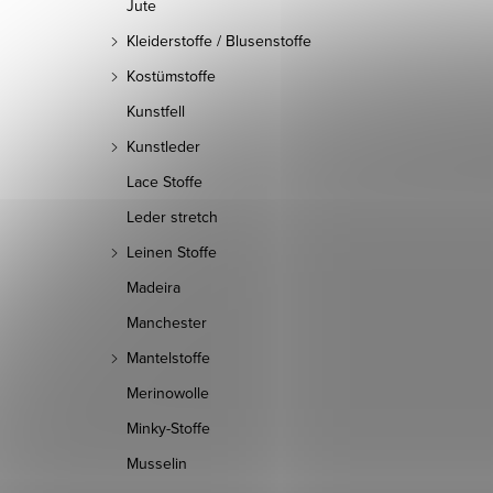
Jute
Kleiderstoffe / Blusenstoffe
Kostümstoffe
Kunstfell
Kunstleder
Lace Stoffe
Leder stretch
Leinen Stoffe
Madeira
Manchester
Mantelstoffe
Merinowolle
Minky-Stoffe
Musselin