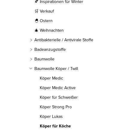
l
🍂 Inspirationen für Winter
🛒 Verkauf
e
🐣 Ostern
i
🎄 Weihnachten
s
Antibakterielle / Antivirale Stoffe
t
Badeanzugstoffe
Baumwolle
e
Baumwolle Köper / Twill
Köper Medic
Köper Medic Active
Köper für Schweißer
Köper Strong Pro
Köper Lukas
Köper für Köche