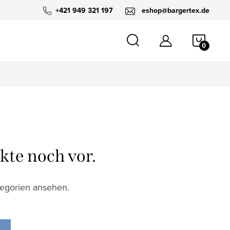
+421 949 321 197
eshop@bargertex.de
WARE
kte noch vor.
tegorien ansehen.