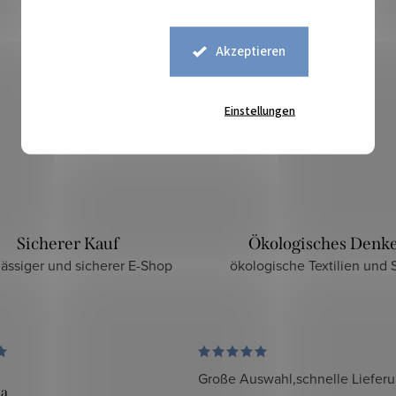
Akzeptieren
Einstellungen
Sicherer Kauf
Ökologisches Denk
lässiger und sicherer E-Shop
ökologische Textilien und S
Große Auswahl,schnelle Liefer
da