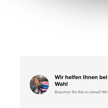
ß
z
e
i
l
e
Wir helfen Ihnen bei
Wahl
Brauchen Sie Rat zu etwas? Wir 