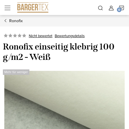
Zum
W
Inhalt
springen
Ronofix
Nicht bewertet
Bewertungsdetails
Ronofix einseitig klebrig 100
g/m2 - Weiß
Mehr für weniger