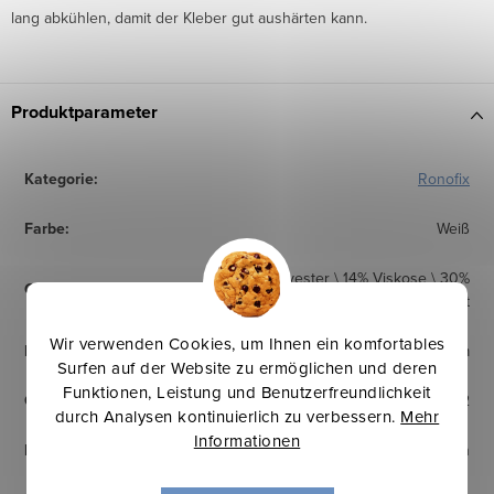
lang abkühlen, damit der Kleber gut aushärten kann.
Produktparameter
Kategorie
:
Ronofix
Farbe
:
Weiß
56% Polyester \ 14% Viskose \ 30%
Qualität
:
Acrylbindemittel + Bügelschicht
Wir verwenden Cookies, um Ihnen ein komfortables
Breite
:
80 cm
Surfen auf der Website zu ermöglichen und deren
Funktionen, Leistung und Benutzerfreundlichkeit
Gewicht
:
100g+18g/m2
durch Analysen kontinuierlich zu verbessern.
Mehr
Informationen
Fixierung
:
95–120°C, 0,3–0,6 bar, 10–15 Sekunden