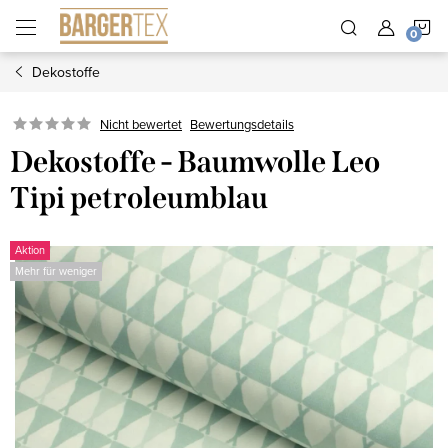
Zum
W
Inhalt
springen
Dekostoffe
Nicht bewertet
Bewertungsdetails
Dekostoffe - Baumwolle Leo
Tipi petroleumblau
Aktion
Mehr für weniger