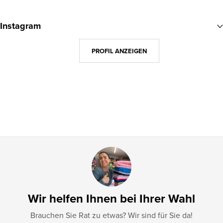
F
u
Instagram
ß
z
PROFIL ANZEIGEN
e
i
l
e
Wir helfen Ihnen bei Ihrer Wahl
Brauchen Sie Rat zu etwas? Wir sind für Sie da!