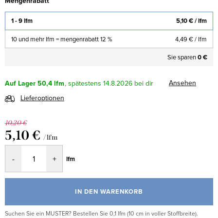
Mengenrabatt
1 - 9 lfm
5,10 €
/ lfm
10 und mehr lfm = mengenrabatt 12 %
4,49 €
/ lfm
Sie sparen
0 €
Ansehen
Auf Lager
50,4 lfm
14.8.2026
Lieferoptionen
10,20 €
5,10 €
/ lfm
Verkaufspreis:
lfm
IN DEN WARENKORB
Suchen Sie ein MUSTER? Bestellen Sie 0,1 lfm (10 cm in voller Stoffbreite).