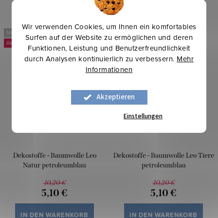
Wir verwenden Cookies, um Ihnen ein komfortables
Mehr für weniger
Mehr für weniger
Surfen auf der Website zu ermöglichen und deren
-50 %
-50 %
Funktionen, Leistung und Benutzerfreundlichkeit
durch Analysen kontinuierlich zu verbessern.
Mehr
Informationen
Akzeptieren
Einstellungen
Dekostoffe - Baumwolle Leo
Dekostoffe - Baumwolle Leo Tiere
Natur petroleumblau
petroleumblau
10,20 €
10,20 €
5,10 €
5,10 €
IN DEN WARENKORB
IN DEN WARENKORB