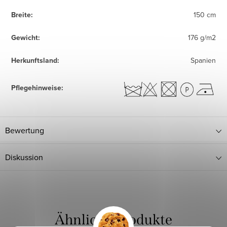
Breite
:
150 cm
Gewicht
:
176 g/m2
Herkunftsland
:
Spanien
Pflegehinweise
:
Bewertung
Diskussion