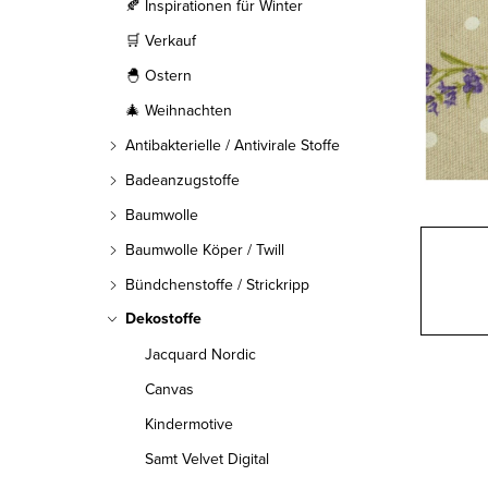
l
🍂 Inspirationen für Winter
🛒 Verkauf
e
🐣 Ostern
i
🎄 Weihnachten
s
Antibakterielle / Antivirale Stoffe
t
Badeanzugstoffe
Baumwolle
e
Baumwolle Köper / Twill
Bündchenstoffe / Strickripp
Dekostoffe
Jacquard Nordic
Canvas
Kindermotive
Samt Velvet Digital