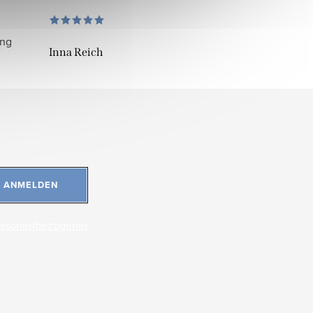
ung
Inna Reich
ANMELDEN
ersonenbezogener