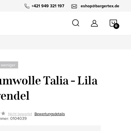
+421 949 321 197
eshop@bargertex.de
WARE
 weniger
mwolle Talia - Lila
endel
Nicht bewertet
Bewertungsdetails
mmer:
0104039