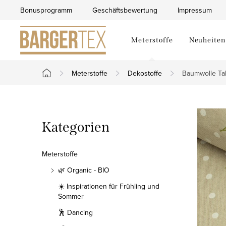
Zum
Bonusprogramm
Geschäftsbewertung
Impressum
Inhalt
springen
Meterstoffe
Neuheiten
Meterstoffe
Dekostoffe
Baumwolle Tali
Startseite
S
Kategorien
Kategorien
e
überspringen
i
Meterstoffe
t
🌿 Organic - BIO
☀️ Inspirationen für Frühling und
e
Sommer
n
🕺 Dancing