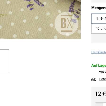
Mengenr
1 - 9 l
10 und
Detaillier
Auf Lage
Ans
Lief
12 
Verkau