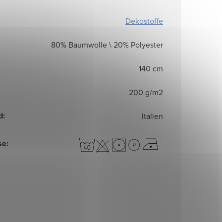
Dekostoffe
80% Baumwolle \ 20% Polyester
140 cm
200 g/m2
d
:
Italien
se
: