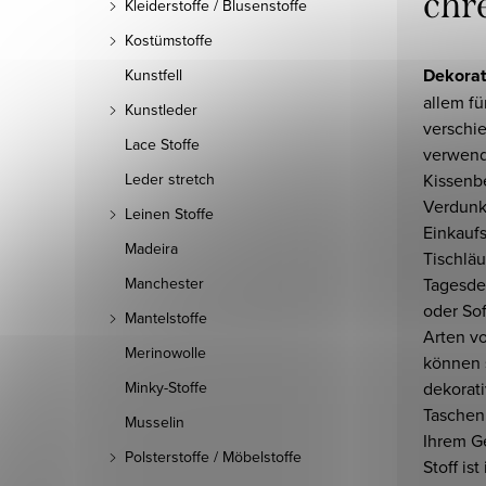
chr
Kleiderstoffe / Blusenstoffe
Kostümstoffe
Dekorati
Kunstfell
allem fü
Kunstleder
verschi
Lace Stoffe
verwende
Kissenb
Leder stretch
Verdunk
Leinen Stoffe
Einkauf
Madeira
Tischlä
Tagesde
Manchester
oder Sof
Mantelstoffe
Arten v
Merinowolle
können 
dekorati
Minky-Stoffe
Taschen
Musselin
Ihrem G
Polsterstoffe / Möbelstoffe
Stoff ist