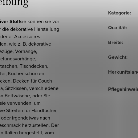
eibung
Kategorie
:
ver Stoff
sie können sie vor
Qualität
:
r die dekorative Herstellung
edener Accessoires
Breite
:
n, wie z. B. dekorative
ezüge, Vorhänge,
Gewicht
:
elungsvorhänge,
staschen, Tischdecken,
Herkunftslan
ufer, Küchenschürzen,
cken, Decken für Couch
a, Sitzkissen, verschiedene
Pflegehinwei
on Bettwäsche, oder Sie
sie verwenden, um
ve Streifen für Handtücher,
 oder irgendetwas nach
eschmack herzustellen. Der
 in Italien hergestellt, vom