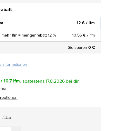
abatt
fm
12 €
/ lfm
 mehr lfm = mengenrabatt 12 %
10,56 €
/ lfm
Sie sparen
0 €
te Informationen
r
10,7 lfm
17.8.2026
ehen
eroptionen
€
/ lfm
fspreis: