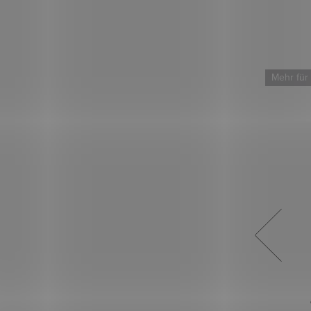
Mehr für weniger
Mehr für
gstrose
Baumwolle natur – Blaue Röschen