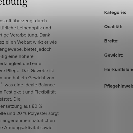
eibung
Kategorie
:
ostoff überzeugt durch
Qualität
:
türliche Leinenoptik und
tige Verarbeitung. Dank
Breite
:
eziellen Webart wirkt er wie
nengewebe, bietet jedoch
Gewicht
:
itig eine höhere
erfähigkeit und eine
Herkunftslan
ere Pflege. Das Gewebe ist
 und hat ein Gewicht von
², was eine ideale Balance
Pflegehinwei
 Festigkeit und Flexibilität
istet. Die
ensetzung aus 80 %
le und 20 % Polyester sorgt
en angenehmen natürlichen
ute Atmungsaktivität sowie