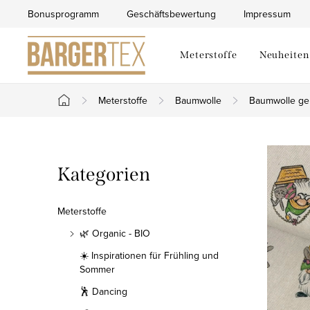
Zum
Bonusprogramm
Geschäftsbewertung
Impressum
Inhalt
springen
Meterstoffe
Neuheiten
Meterstoffe
Baumwolle
Baumwolle ge
Startseite
S
Kategorien
Kategorien
e
überspringen
i
Meterstoffe
t
🌿 Organic - BIO
☀️ Inspirationen für Frühling und
e
Sommer
n
🕺 Dancing