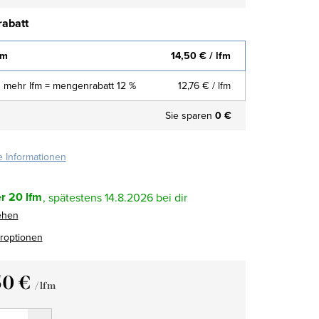
abatt
fm
14,50 €
/ lfm
 mehr lfm = mengenrabatt 12 %
12,76 €
/ lfm
Sie sparen
0 €
te Informationen
r
20 lfm
14.8.2026
ehen
eroptionen
50 €
/ lfm
fspreis: