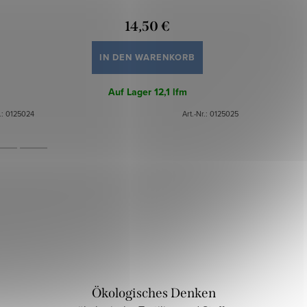
14,50 €
IN DEN WARENKORB
Auf Lager
12,1 lfm
.:
0125024
Art.-Nr.:
0125025
Ökologisches Denken