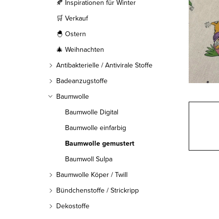
l
🍂 Inspirationen für Winter
🛒 Verkauf
e
🐣 Ostern
i
🎄 Weihnachten
s
Antibakterielle / Antivirale Stoffe
t
Badeanzugstoffe
Baumwolle
e
Baumwolle Digital
Baumwolle einfarbig
Baumwolle gemustert
Baumwoll Sulpa
Baumwolle Köper / Twill
Bündchenstoffe / Strickripp
Dekostoffe