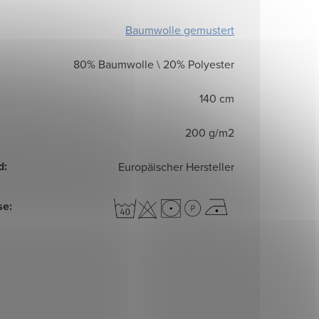
Baumwolle gemustert
80% Baumwolle \ 20% Polyester
140 cm
200 g/m2
d
:
Europäischer Hersteller
se
: