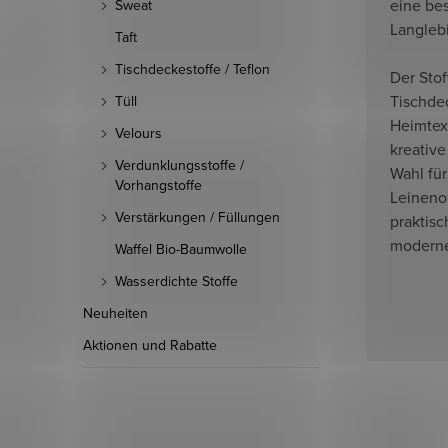
eine bes
Sweat
Langlebi
Taft
Tischdeckestoffe / Teflon
Der Stof
Tischde
Tüll
Heimtext
Velours
kreative
Verdunklungsstoffe /
Wahl fü
Vorhangstoffe
Leineno
Verstärkungen / Füllungen
praktis
modern
Waffel Bio-Baumwolle
Wasserdichte Stoffe
Neuheiten
Aktionen und Rabatte