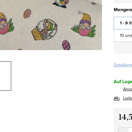
Mengenr
1 - 9 l
10 und
Detaillier
Auf Lage
Ans
Lief
14,
Verkau