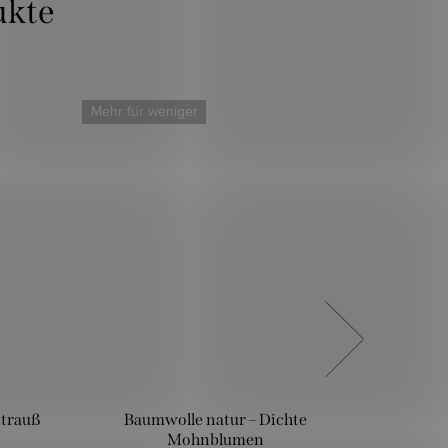
Mehr für weniger
Mehr für
strauß
Baumwolle natur – Dichte
Baumwol
Mohnblumen