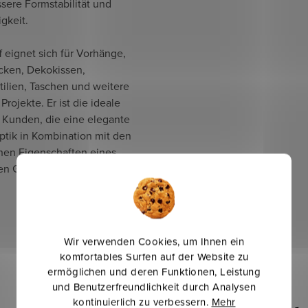
sere Formstabilität und
gkeit.
f eignet sich für Vorhänge,
cken, Dekokissen,
ilien, Taschen und weitere
 Projekte. Er ist die ideale
r Kunden, die eine elegante
ptik in Kombination mit den
chen Eigenschaften eines
en Gewebes suchen.
Wir verwenden Cookies, um Ihnen ein
komfortables Surfen auf der Website zu
ermöglichen und deren Funktionen, Leistung
und Benutzerfreundlichkeit durch Analysen
kontinuierlich zu verbessern.
Mehr