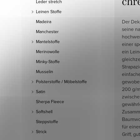
chr
Leder stretch
Leinen Stoffe
Der Dek
Madeira
seine na
Manchester
hochwer
Mantelstoffe
einer sp
ein Lei
Merinowolle
gleichze
Minky-Stoffe
Strapazi
Musselin
einfach
gewoben
Polsterstoffe / Möbelstoffe
200 g/m
Satin
zwischen
Sherpa Fleece
gewährle
Zusamm
Softshell
Baumwol
Steppstoffe
für ein
Strick
Griff, g