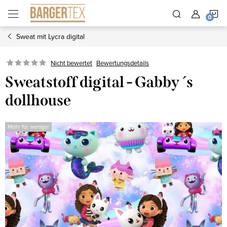
Zum
W
Inhalt
springen
Sweat mit Lycra digital
Nicht bewertet
Bewertungsdetails
Sweatstoff digital - Gabby ´s
dollhouse
Mehr für weniger