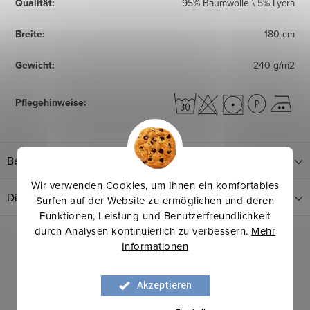
Qualität
:
95% Baumwolle \ 5% Lycra
Breite
:
180 cm
Gewicht
:
240 g/m2
Pflegehinweise
:
Bewertung
Wir verwenden Cookies, um Ihnen ein komfortables
Diskussion
Surfen auf der Website zu ermöglichen und deren
Funktionen, Leistung und Benutzerfreundlichkeit
durch Analysen kontinuierlich zu verbessern.
Mehr
Informationen
Akzeptieren