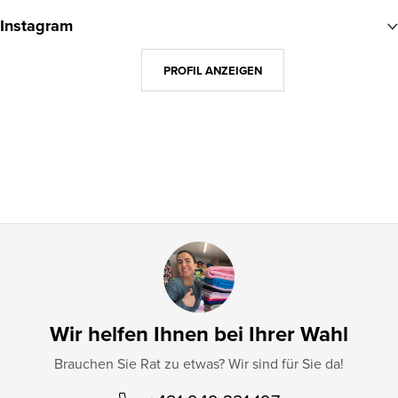
u
Instagram
ß
z
PROFIL ANZEIGEN
e
i
l
e
Wir helfen Ihnen bei Ihrer Wahl
Brauchen Sie Rat zu etwas? Wir sind für Sie da!