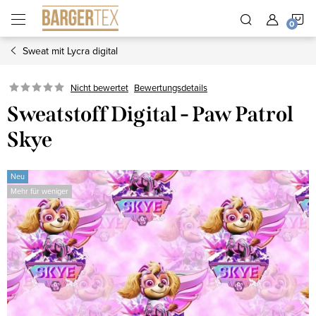
Zum
W
Inhalt
springen
Sweat mit Lycra digital
Nicht bewertet
Bewertungsdetails
Sweatstoff Digital - Paw Patrol
Skye
Neu
Mehr für weniger