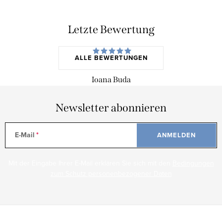
Letzte Bewertung
ALLE BEWERTUNGEN
Ioana Buda
Newsletter abonnieren
E-Mail
ANMELDEN
Mit der Eingabe Ihrer E-Mail erklären Sie sich mit den
Bedingungen
zum Schutz personenbezogener Daten
F