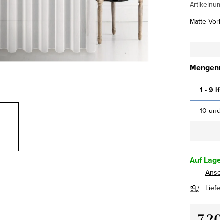
Artikelnu
Matte Vor
Mengenr
1 - 9 l
10 und
Auf Lage
Ans
Lief
7,2