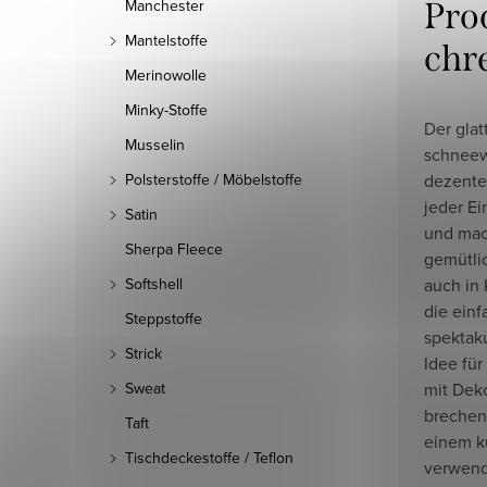
Pro
Manchester
Mantelstoffe
chr
Merinowolle
Minky-Stoffe
Der glat
Musselin
schneew
dezente
Polsterstoffe / Möbelstoffe
jeder Ei
Satin
und mac
Sherpa Fleece
gemütlic
auch in
Softshell
die ein
Steppstoffe
spektaku
Strick
Idee für
mit Dek
Sweat
brechen 
Taft
einem k
Tischdeckestoffe / Teflon
verwend