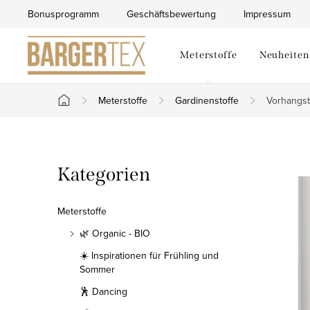
Zum
Bonusprogramm
Geschäftsbewertung
Impressum
Inhalt
springen
Meterstoffe
Neuheiten
Meterstoffe
Gardinenstoffe
Vorhangsto
Startseite
S
Kategorien
Kategorien
e
überspringen
i
Meterstoffe
t
🌿 Organic - BIO
☀️ Inspirationen für Frühling und
e
Sommer
n
🕺 Dancing