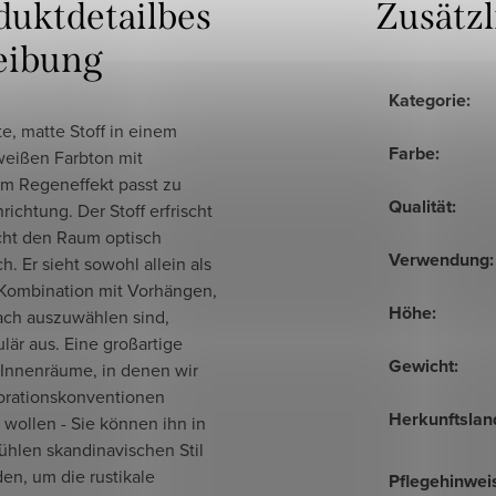
duktdetailbes
Zusätz
eibung
Kategorie
:
te, matte Stoff in einem
Farbe
:
eißen Farbton mit
m Regeneffekt passt zu
Qualität
:
nrichtung. Der Stoff erfrischt
ht den Raum optisch
Verwendung
:
h. Er sieht sowohl allein als
 Kombination mit Vorhängen,
Höhe
:
fach auszuwählen sind,
lär aus. Eine großartige
Gewicht
:
 Innenräume, in denen wir
orationskonventionen
Herkunftslan
wollen - Sie können ihn in
ühlen skandinavischen Stil
en, um die rustikale
Pflegehinwei