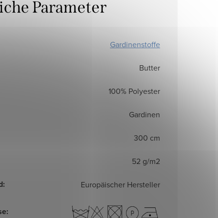
liche Parameter
Gardinenstoffe
Butter
100% Polyester
Gardinen
300 cm
52 g/m2
d
:
Europäischer Hersteller
se
: