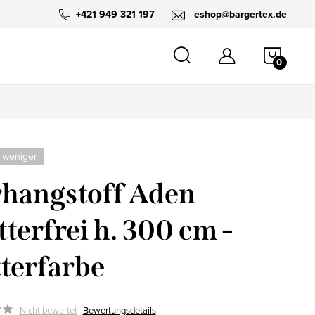
+421 949 321 197
eshop@bargertex.de
WARE
 weniger
hangstoff Aden
tterfrei h. 300 cm -
terfarbe
Nicht bewertet
Bewertungsdetails