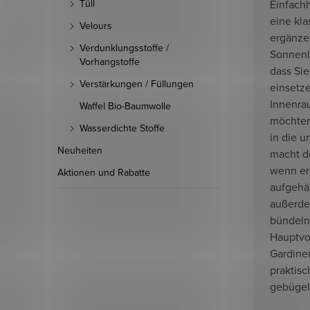
Einfach
Tüll
eine kla
Velours
ergänzen
Verdunklungsstoffe /
Sonnenli
Vorhangstoffe
dass Sie
Verstärkungen / Füllungen
einsetz
Innenra
Waffel Bio-Baumwolle
möchten
Wasserdichte Stoffe
in die u
Neuheiten
macht d
wenn er
Aktionen und Rabatte
aufgehä
außerdem
bündeln
Hauptvo
Gardinen
praktisc
gebügel