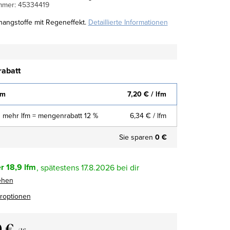
mmer:
45334419
hangstoffe mit Regeneffekt.
Detaillierte Informationen
abatt
fm
7,20 €
/ lfm
 mehr lfm = mengenrabatt 12 %
6,34 €
/ lfm
Sie sparen
0 €
r
18,9 lfm
17.8.2026
ehen
eroptionen
0 €