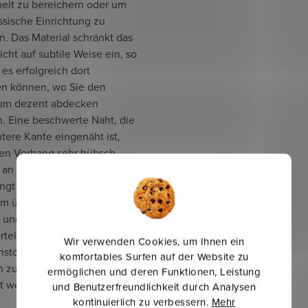
heit zu bereichern oder um
ssische Einrichtung zu
. Das Material schränkt das
cht auf subtile Weise ein, so
 es erfolgreich dort
en können, wo Sie den
um dezent abdecken
. Eine beschwerte Naht, die
ntere Kante eingenäht ist,
en Vorhang sehr hübsch,
 an einer Gardinenstange
ngt wird, und macht es
 überflüssig, den Stoff zu
 und zu säumen. Der
rteil des Aden-
Wir verwenden Cookies, um Ihnen ein
stoffs ist, dass der Stoff
komfortables Surfen auf der Website zu
h zu pflegen ist und nicht
ermöglichen und deren Funktionen, Leistung
t werden muss.
und Benutzerfreundlichkeit durch Analysen
kontinuierlich zu verbessern.
Mehr