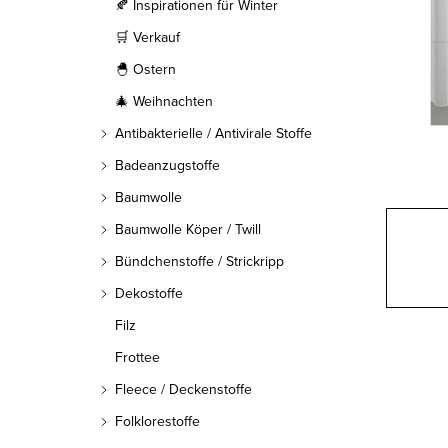
l
🍂 Inspirationen für Winter
🛒 Verkauf
e
🐣 Ostern
i
🎄 Weihnachten
s
Antibakterielle / Antivirale Stoffe
t
Badeanzugstoffe
Baumwolle
e
Baumwolle Köper / Twill
Bündchenstoffe / Strickripp
Dekostoffe
Filz
Frottee
Fleece / Deckenstoffe
Folklorestoffe