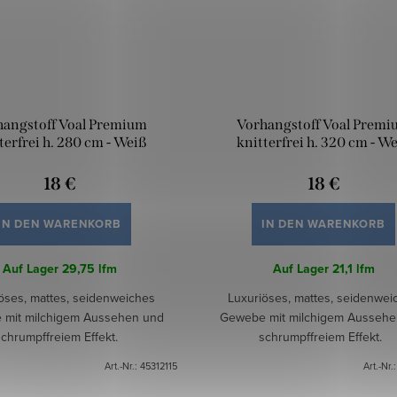
hangstoff Voal Premium
Vorhangstoff Voal Premi
terfrei h. 280 cm - Weiß
knitterfrei h. 320 cm - W
18 €
18 €
IN DEN WARENKORB
IN DEN WARENKORB
Auf Lager
29,75 lfm
Auf Lager
21,1 lfm
öses, mattes, seidenweiches
Luxuriöses, mattes, seidenwei
mit milchigem Aussehen und
Gewebe mit milchigem Aussehe
schrumpffreiem Effekt.
schrumpffreiem Effekt.
Art.-Nr.:
45312115
Art.-Nr.