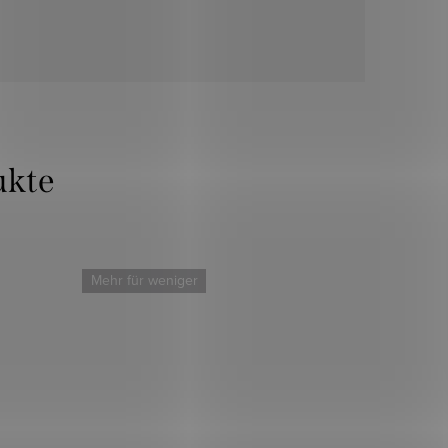
Mehr für weniger
Mehr für