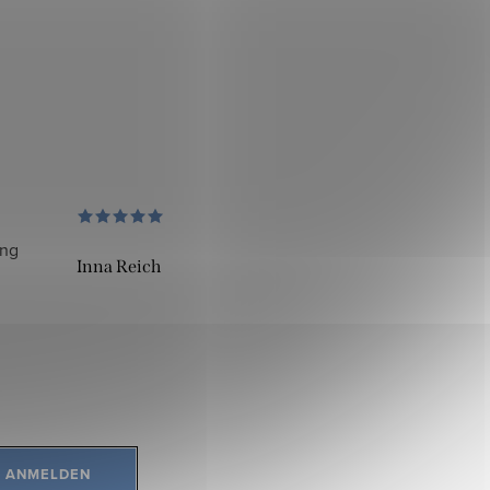
ung
Inna Reich
ANMELDEN