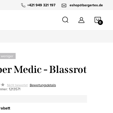
+421 949 321 197
eshop@bargertex.de
WARE
 weniger
er Medic - Blassrot
Nicht bewertet
Bewertungsdetails
mmer:
1213571
abatt