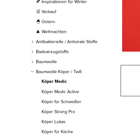
l
🍂 Inspirationen für Winter
🛒 Verkauf
e
🐣 Ostern
i
🎄 Weihnachten
s
Antibakterielle / Antivirale Stoffe
t
Badeanzugstoffe
Baumwolle
e
Baumwolle Köper / Twill
Köper Medic
Köper Medic Active
Köper für Schweißer
Köper Strong Pro
Köper Lukas
Köper für Köche