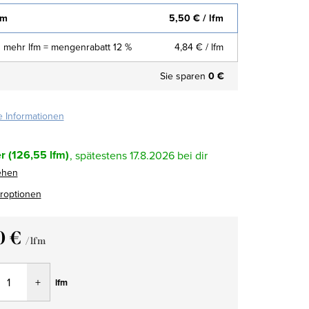
fm
5,50 €
/ lfm
 mehr lfm = mengenrabatt 12 %
4,84 €
/ lfm
Sie sparen
0 €
te Informationen
r
(126,55 lfm)
17.8.2026
ehen
eroptionen
0 €
/ lfm
fspreis:
lfm