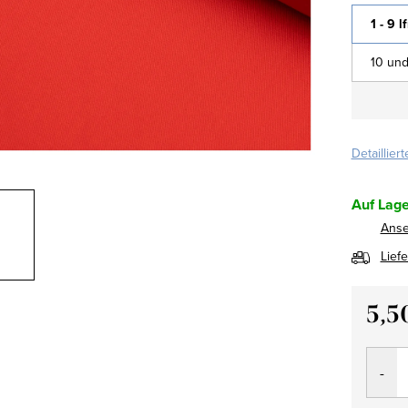
1 - 9 l
10 und
Detaillier
Auf Lage
Ans
Lief
5,5
Verkau