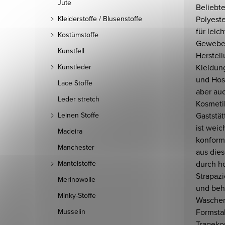
Jute
Beliebt
Polyest
Kleiderstoffe / Blusenstoffe
für leic
Kostümstoffe
Gewebe i
Kunstfell
Herstel
Kleidun
Kunstleder
und Hos
Lace Stoffe
aber auc
Leder stretch
Kosmetik
Gaststä
Leinen Stoffe
ist weic
Madeira
konform
Manchester
aus die
durch h
Mantelstoffe
Strapazi
Merinowolle
und beh
Minky-Stoffe
Waschen
Formstab
Musselin
Tragekom