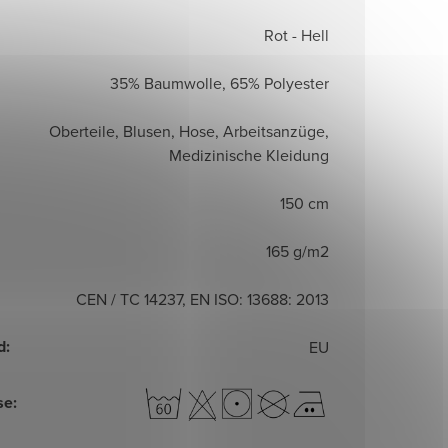
Rot - Hell
35% Baumwolle, 65% Polyester
Oberteile, Blusen, Hose, Arbeitsanzüge,
Medizinische Kleidung
150 cm
165 g/m2
CEN / TC 14237, EN ISO: 13688: 2013
d
:
EU
se
: