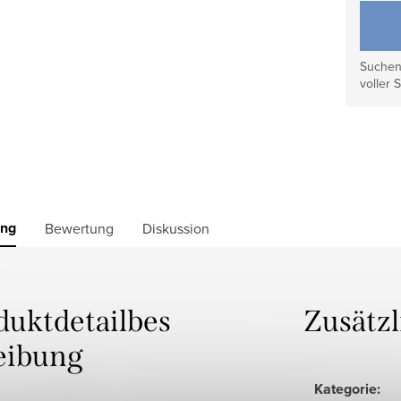
Suchen 
voller S
ung
Bewertung
Diskussion
duktdetailbes
Zusätz
eibung
Kategorie
: