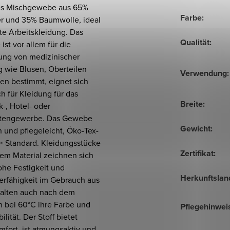
es Mischgewebe aus 65%
Farbe
:
er und 35% Baumwolle, ideal
hte Arbeitskleidung. Das
Qualität
:
st vor allem für die
lung von medizinischer
g wie Blusen, Oberteilen
Verwendung
:
en bestimmt, eignet sich
h für Kleidung für das
Breite
:
-, Hotel- oder
ttengewerbe. Das Gewebe
Gewicht
:
h und pflegeleicht, Öko-Tex-
Standard. Kleidungsstücke
®
Zertifikat
:
sem Material zeichnen sich
ohe Festigkeit und
Herkunftslan
erfähigkeit im Gebrauch aus
alten auch nach dem
 bei 60°C ihre Farbe und
Pflegehinwei
ilität. Der Stoff bietet
fort, ist atmungsaktiv und