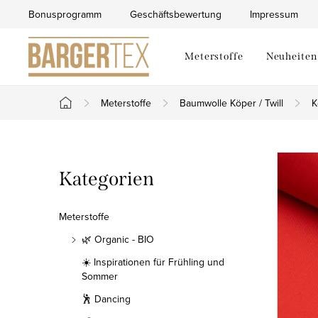
Zum
Bonusprogramm
Geschäftsbewertung
Impressum
Inhalt
springen
Meterstoffe
Neuheiten
Meterstoffe
Baumwolle Köper / Twill
K
Startseite
S
Kategorien
Kategorien
e
überspringen
i
Meterstoffe
t
🌿 Organic - BIO
☀️ Inspirationen für Frühling und
e
Sommer
n
🕺 Dancing