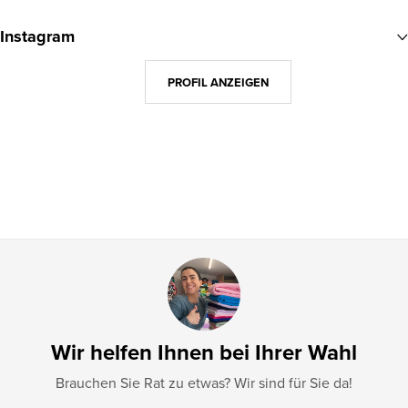
u
Instagram
ß
z
PROFIL ANZEIGEN
e
i
l
e
Wir helfen Ihnen bei Ihrer Wahl
Brauchen Sie Rat zu etwas? Wir sind für Sie da!