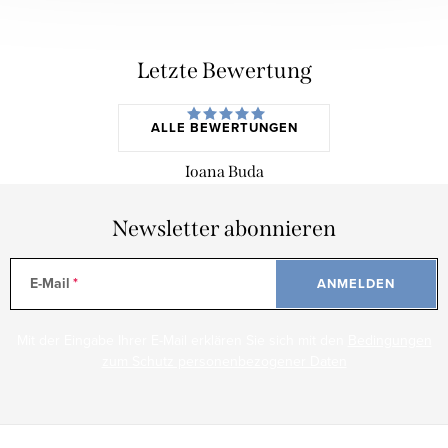
Letzte Bewertung
ALLE BEWERTUNGEN
Ioana Buda
Newsletter abonnieren
E-Mail
ANMELDEN
Mit der Eingabe Ihrer E-Mail erklären Sie sich mit den
Bedingungen
zum Schutz personenbezogener Daten
F