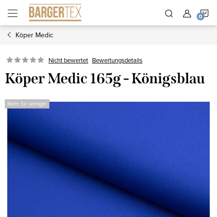
Zum
W
Inhalt
springen
Köper Medic
Nicht bewertet
Bewertungsdetails
Köper Medic 165g - Königsblau
Mehr für weniger