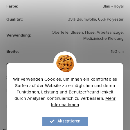
Farbe
:
Blau - Royal
Qualität
:
35% Baumwolle, 65% Polyester
Oberteile, Blusen, Hose, Arbeitsanzüge,
Verwendung
:
Medizinische Kleidung
Breite
:
150 cm
Gewicht
:
165 g/m2
Zertifikat
:
CEN / TC 14237, EN ISO: 13688: 2013
Wir verwenden Cookies, um Ihnen ein komfortables
Surfen auf der Website zu ermöglichen und deren
Herkunftsland
:
EU
Funktionen, Leistung und Benutzerfreundlichkeit
durch Analysen kontinuierlich zu verbessern.
Mehr
Informationen
Pflegehinweise
:
Akzeptieren