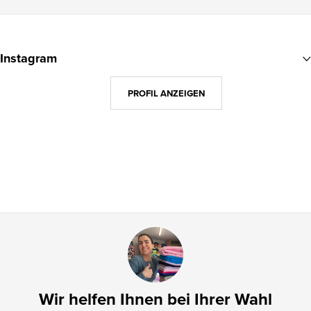
F
u
Instagram
ß
z
PROFIL ANZEIGEN
e
i
l
e
Wir helfen Ihnen bei Ihrer Wahl