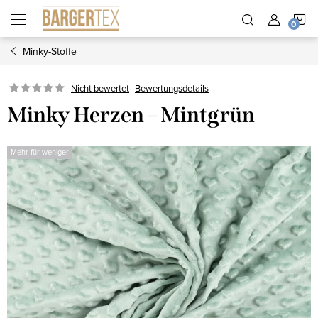
Zum
W
Inhalt
springen
Minky-Stoffe
Nicht bewertet
Bewertungsdetails
Minky Herzen – Mintgrün
Mehr für weniger