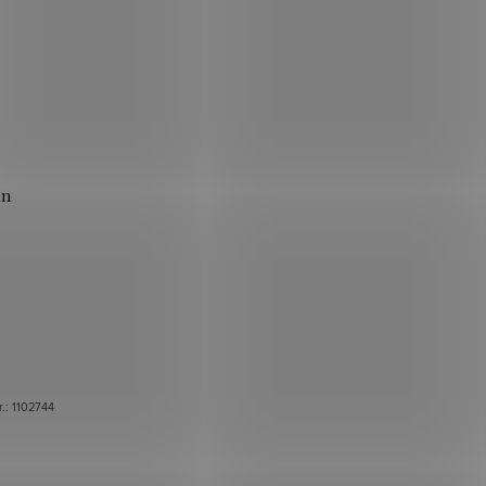
ün
r.:
1102744