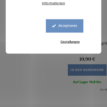
Informationen
Akzeptieren
Einstellungen
Minky Herzen – Mintgr
10,90 €
IN DEN WARENKORB
Auf Lager
14,8 lfm
Art.-N