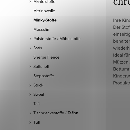
chr
Mantelstoffe
Merinowolle
Ihre Kin
Minky-Stoffe
Der Stof
Musselin
einseiti
Polsterstoffe / Möbelstoffe
behalte
wiederho
Satin
ideal fü
Sherpa Fleece
Mützen,
Softshell
Bettumr
Kinderw
Steppstoffe
Produkt
Strick
Sweat
Taft
Tischdeckestoffe / Teflon
Tüll