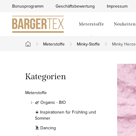
Zum
Bonusprogramm
Geschäftsbewertung
Impressum
Inhalt
springen
Meterstoffe
Neuheiten
Meterstoffe
Minky-Stoffe
Minky Herze
Startseite
S
Kategorien
Kategorien
e
überspringen
i
Meterstoffe
t
🌿 Organic - BIO
☀️ Inspirationen für Frühling und
e
Sommer
n
🕺 Dancing