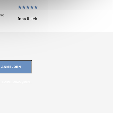
ung
Inna Reich
ANMELDEN
ersonenbezogener