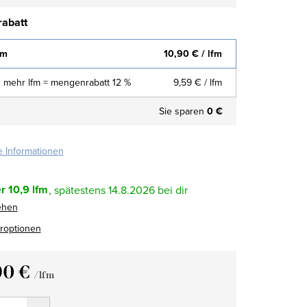
abatt
fm
10,90 €
/ lfm
 mehr lfm = mengenrabatt 12 %
9,59 €
/ lfm
Sie sparen
0 €
te Informationen
r
10,9 lfm
14.8.2026
ehen
eroptionen
90 €
/ lfm
fspreis: