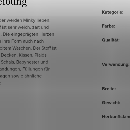
eibung
Kategorie
:
der werden Minky lieben.
Farbe
:
f ist sehr weich, zart und
g. Die eingeprägten Herzen
Qualität
:
n ihre Form auch nach
ltem Waschen. Der Stoff ist
r Decken, Kissen, Plaids,
 Schals, Babynester und
Verwendung
:
andungen, Füllungen für
agen sowie ähnliche
e.
Breite
:
Gewicht
:
Herkunftslan