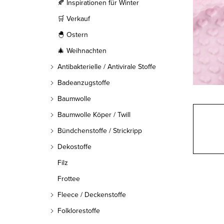
l
🍂 Inspirationen für Winter
🛒 Verkauf
e
🐣 Ostern
i
🎄 Weihnachten
s
Antibakterielle / Antivirale Stoffe
t
Badeanzugstoffe
Baumwolle
e
Baumwolle Köper / Twill
Bündchenstoffe / Strickripp
Dekostoffe
Filz
Frottee
Fleece / Deckenstoffe
Folklorestoffe