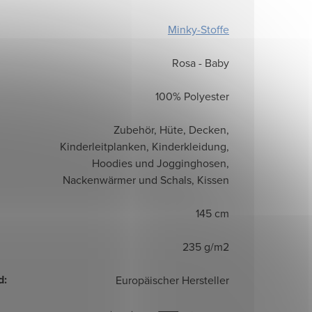
Minky-Stoffe
Rosa - Baby
100% Polyester
Zubehör, Hüte, Decken,
Kinderleitplanken, Kinderkleidung,
Hoodies und Jogginghosen,
Nackenwärmer und Schals, Kissen
145 cm
235 g/m2
d
:
Europäischer Hersteller