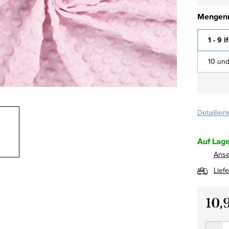
Mengenr
1 - 9 l
10 und
Detaillier
Auf Lage
Ans
Lief
10,
Verkau