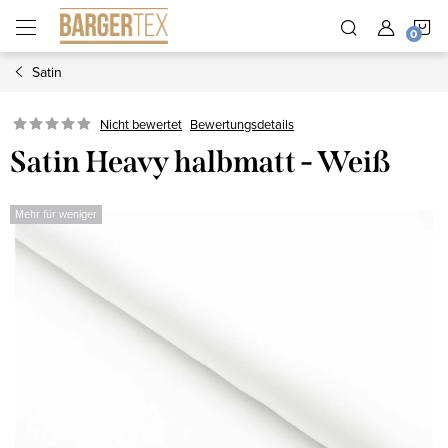
Zum
W
Inhalt
springen
Satin
Nicht bewertet
Bewertungsdetails
Satin Heavy halbmatt - Weiß
Mehr für weniger