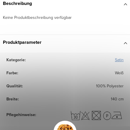
Beschreibung
Keine Produktbeschreibung verfügbar
Produktparameter
Kategorie
:
Satin
Farbe
:
Weiß
Qualität
:
100% Polyester
Breite
:
140 cm
Pflegehinweise
: