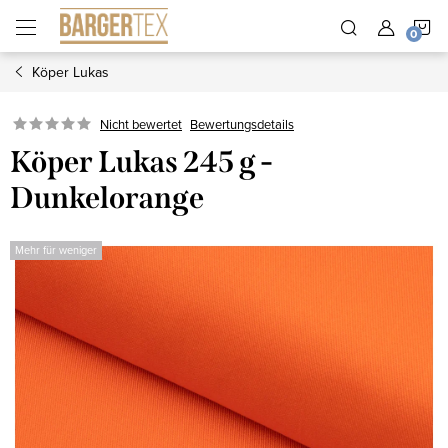
Zum
W
Inhalt
springen
Köper Lukas
Nicht bewertet
Bewertungsdetails
Köper Lukas 245 g -
Dunkelorange
Mehr für weniger