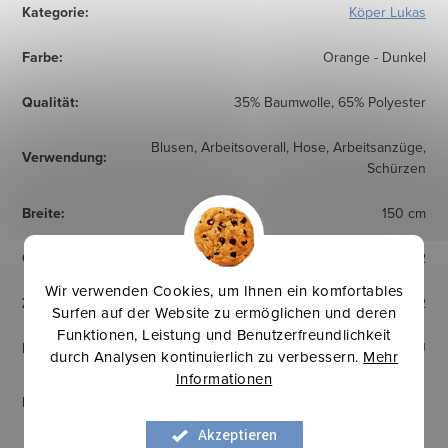
Kategorie
:
Köper Lukas
Farbe
:
Orange - Dunkel
Qualität
:
35% Baumwolle, 65% Polyester
Blusen, Arbeitsoverall, Hose, Arbeitsanzüge,
Verwendung
:
Schürzen
Breite
:
150 cm
Gewicht
:
245 g/m2
Wir verwenden Cookies, um Ihnen ein komfortables
Zertifikat
:
EN ISO 13688:2013-12
Surfen auf der Website zu ermöglichen und deren
Funktionen, Leistung und Benutzerfreundlichkeit
Herkunftsland
:
EU
durch Analysen kontinuierlich zu verbessern.
Mehr
Informationen
Pflegehinweise
:
Akzeptieren