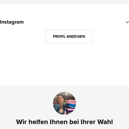
F
u
Instagram
ß
z
PROFIL ANZEIGEN
e
i
l
e
Wir helfen Ihnen bei Ihrer Wahl