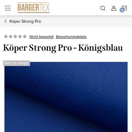
Zum
W
Inhalt
springen
Köper Strong Pro
Nicht bewertet
Bewertungsdetails
Köper Strong Pro - Königsblau
Mehr für weniger