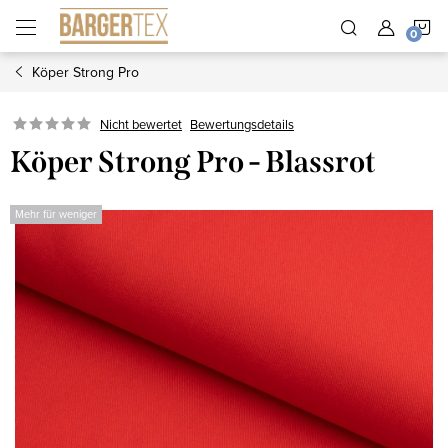
Zum
W
Inhalt
springen
Köper Strong Pro
Nicht bewertet
Bewertungsdetails
Köper Strong Pro - Blassrot
Mehr für weniger