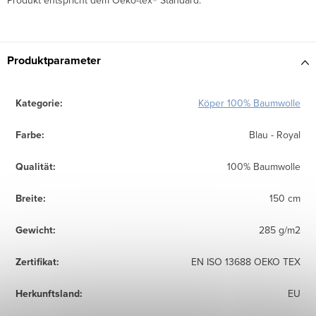
Produkt entspricht dem Oeko-tex® Standard.
Produktparameter
Kategorie
:
Köper 100% Baumwolle
Farbe
:
Blau - Royal
Qualität
:
100% Baumwolle
Breite
:
150 cm
Gewicht
:
285 g/m2
Zertifikat
:
EN ISO 13688 OEKO TEX
Herkunftsland
:
EU