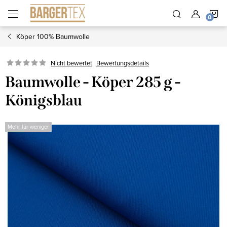
Zum
W
Inhalt
springen
Köper 100% Baumwolle
Nicht bewertet
Bewertungsdetails
Baumwolle - Köper 285 g -
Königsblau
Mehr für weniger