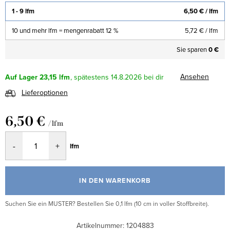
1 - 9 lfm
6,50 €
/ lfm
10 und mehr lfm = mengenrabatt 12 %
5,72 €
/ lfm
Sie sparen
0 €
Ansehen
Auf Lager
23,15 lfm
14.8.2026
Lieferoptionen
6,50 €
/ lfm
Verkaufspreis:
lfm
IN DEN WARENKORB
Suchen Sie ein MUSTER? Bestellen Sie 0,1 lfm (10 cm in voller Stoffbreite).
Artikelnummer:
1204883