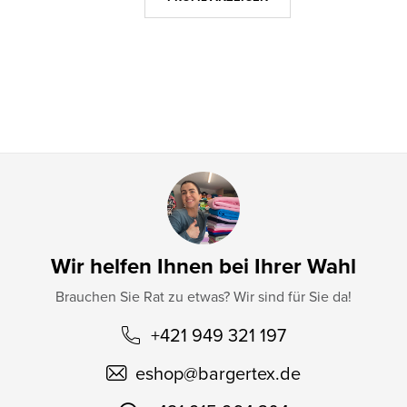
e
i
l
e
Wir helfen Ihnen bei Ihrer Wahl
Brauchen Sie Rat zu etwas? Wir sind für Sie da!
+421 949 321 197
eshop
@
bargertex.de