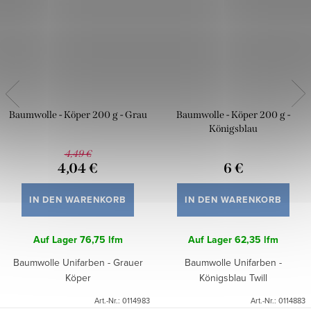
Baumwolle - Köper 200 g - Grau
Baumwolle - Köper 200 g -
Königsblau
4,49 €
4,04 €
6 €
IN DEN WARENKORB
IN DEN WARENKORB
Auf Lager
76,75 lfm
Auf Lager
62,35 lfm
Baumwolle Unifarben - Grauer
Baumwolle Unifarben -
Köper
Königsblau Twill
Art.-Nr.:
0114983
Art.-Nr.:
0114883