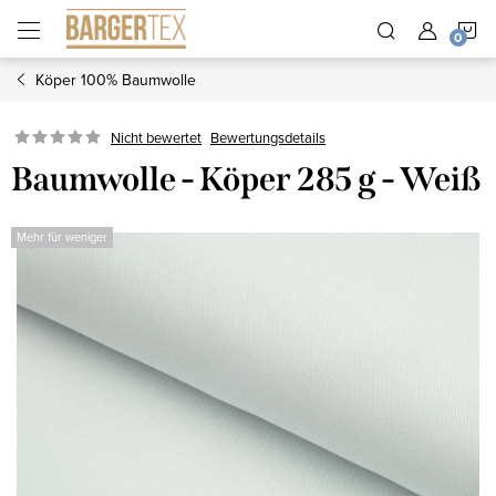
Zum
W
Inhalt
springen
Köper 100% Baumwolle
Nicht bewertet
Bewertungsdetails
Baumwolle - Köper 285 g - Weiß
Mehr für weniger