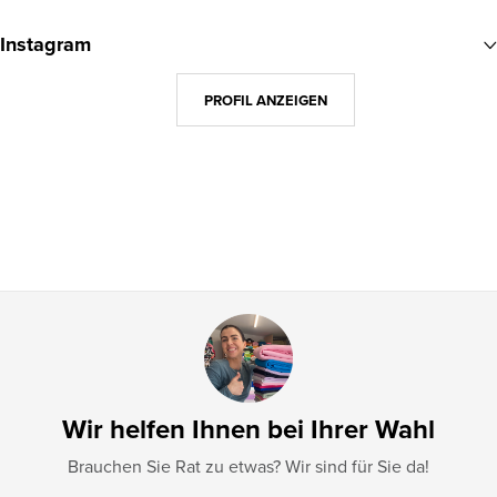
u
Instagram
ß
z
PROFIL ANZEIGEN
e
i
l
e
Wir helfen Ihnen bei Ihrer Wahl
Brauchen Sie Rat zu etwas? Wir sind für Sie da!