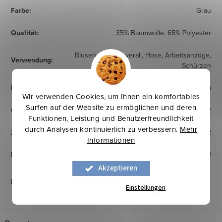
Farbe
:
Grau
Qualität
:
35% Baumwolle, 65% Polyester
Blusen, Arbeitsoverall, Hose, Arbeitsanzüge,
Verwendung
:
Schürzen
Breite
:
150 cm
Wir verwenden Cookies, um Ihnen ein komfortables
Surfen auf der Website zu ermöglichen und deren
Gewicht
:
245 g/m2
Funktionen, Leistung und Benutzerfreundlichkeit
durch Analysen kontinuierlich zu verbessern.
Mehr
Zertifikat
:
EN ISO 13688:2013-12
Informationen
Herkunftsland
:
EU
Akzeptieren
Pflegehinweise
:
Einstellungen