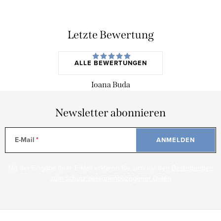
Letzte Bewertung
ALLE BEWERTUNGEN
Ioana Buda
Newsletter abonnieren
E-Mail
ANMELDEN
Mit der Eingabe Ihrer E-Mail erklären Sie sich mit den
Bedingungen
zum Schutz personenbezogener Daten
F