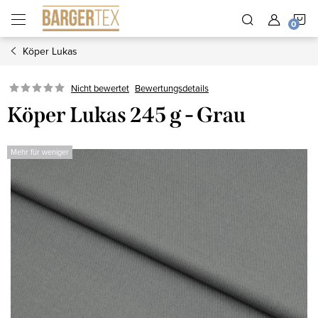
Zum
W
Inhalt
springen
Köper Lukas
Nicht bewertet
Bewertungsdetails
Köper Lukas 245 g - Grau
Mehr für weniger