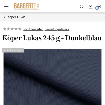
Zum
W
Inhalt
springen
Köper Lukas
Nicht bewertet
Bewertungsdetails
Köper Lukas 245 g - Dunkelblau
Mehr für weniger