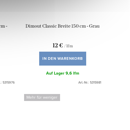
cm -
Dimout Classic Breite 150 cm - Grau
12 €
/ lfm
IN DEN WARENKORB
Auf Lager
9,6 lfm
.:
5315976
Art.-Nr.:
5315981
Mehr für weniger