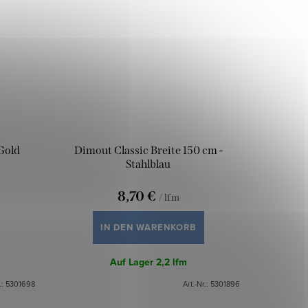
 Gold
Dimout Classic Breite 150 cm -
Stahlblau
8,70 €
/ lfm
IN DEN WARENKORB
Auf Lager
2,2 lfm
.:
5301698
Art.-Nr.:
5301896