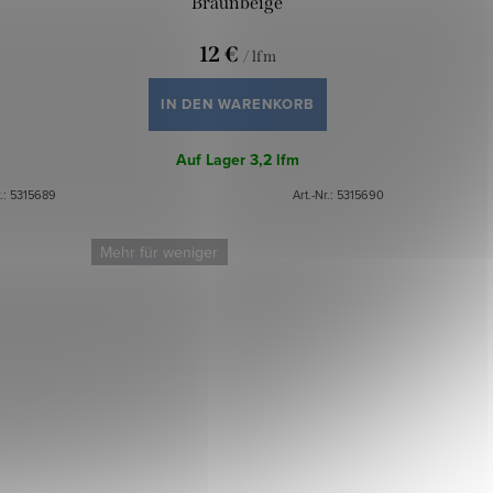
Braunbeige
12 €
/ lfm
IN DEN WARENKORB
Auf Lager
3,2 lfm
.:
5315689
Art.-Nr.:
5315690
Mehr für weniger