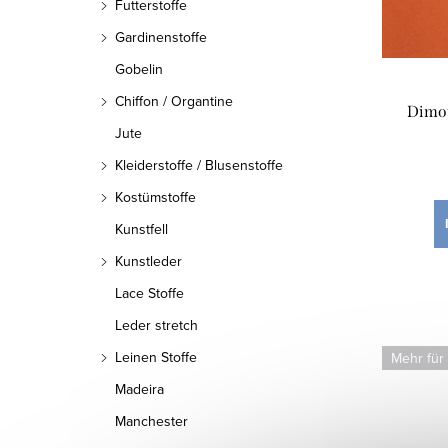
Futterstoffe
o
e
Gardinenstoffe
r
r
Gobelin
t
P
Chiffon / Organtine
Dimou
i
Jute
r
e
Kleiderstoffe / Blusenstoffe
o
Kostümstoffe
r
d
Kunstfell
u
u
Kunstleder
n
k
Lace Stoffe
g
Leder stretch
t
Leinen Stoffe
Mehr für
e
Madeira
Manchester