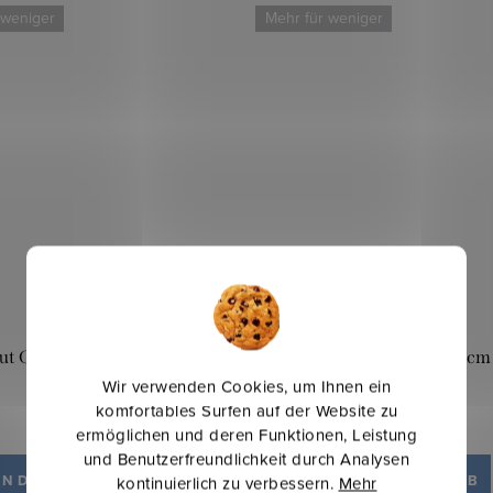
 weniger
Mehr für weniger
t Classic Breite 150 cm -
Dimout Classic Breite 150 cm
lilagrau
Wir verwenden Cookies, um Ihnen ein
komfortables Surfen auf der Website zu
12 €
15,30 €
ermöglichen und deren Funktionen, Leistung
/ lfm
/ lfm
und Benutzerfreundlichkeit durch Analysen
IN DEN WARENKORB
IN DEN WARENKORB
kontinuierlich zu verbessern.
Mehr