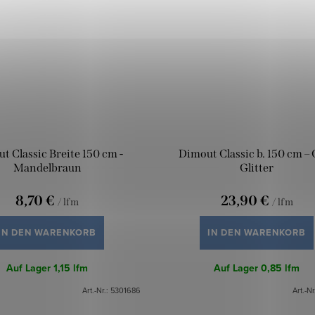
t Classic Breite 150 cm -
Dimout Classic b. 150 cm –
Mandelbraun
Glitter
8,70 €
23,90 €
/ lfm
/ lfm
IN DEN WARENKORB
IN DEN WARENKORB
Auf Lager
1,15 lfm
Auf Lager
0,85 lfm
Art.-Nr.:
5301686
Art.-Nr