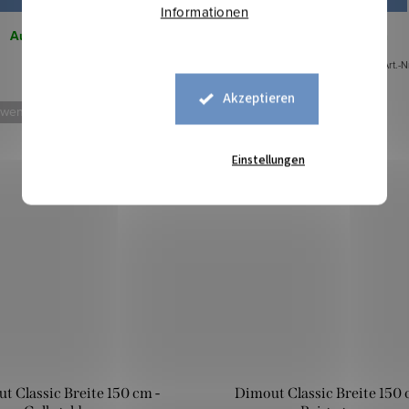
Informationen
Auf Lager
0,8 lfm
Auf Lager
19,6 lfm
Art.-Nr.:
5315453
Art.-N
Akzeptieren
 weniger
Mehr für weniger
Einstellungen
t Classic Breite 150 cm -
Dimout Classic Breite 150 