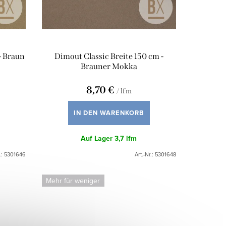
- Braun
Dimout Classic Breite 150 cm -
Brauner Mokka
8,70 €
/ lfm
IN DEN WARENKORB
Auf Lager
3,7 lfm
.:
5301646
Art.-Nr.:
5301648
Mehr für weniger