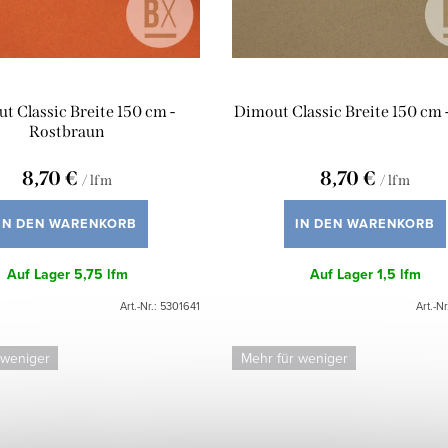
t Classic Breite 150 cm -
Dimout Classic Breite 150 cm 
Rostbraun
8,70 €
8,70 €
/ lfm
/ lfm
IN DEN WARENKORB
IN DEN WARENKORB
Auf Lager
5,75 lfm
Auf Lager
1,5 lfm
Art.-Nr.:
5301641
Art.-Nr
 weniger
Mehr für weniger