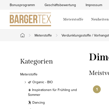
Zum
Bonusprogramm
Geschäftsbewertung
Impressum
Inhalt
springen
Meterstoffe
Neuheiten
Meterstoffe
Verdunklungsstoffe / Vorhangst
Startseite
S
Dimo
Kategorien
Kategorien
e
überspringen
i
Meistv
Meterstoffe
t
🌿 Organic - BIO
☀️ Inspirationen für Frühling und
e
Sommer
n
🕺 Dancing