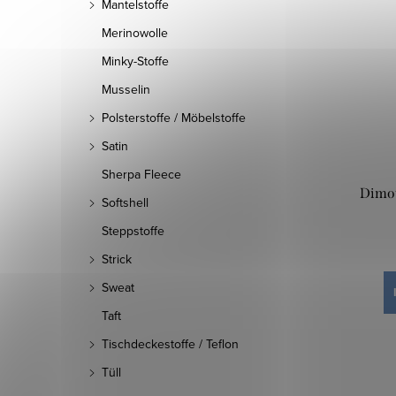
Mantelstoffe
Merinowolle
Minky-Stoffe
Musselin
Polsterstoffe / Möbelstoffe
Satin
Sherpa Fleece
Dimou
Softshell
Steppstoffe
Strick
Sweat
Taft
Tischdeckestoffe / Teflon
Tüll