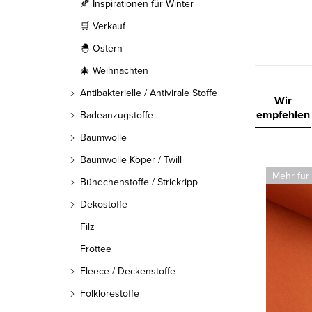
l
🍂 Inspirationen für Winter
🛒 Verkauf
e
🐣 Ostern
i
🎄 Weihnachten
s
Antibakterielle / Antivirale Stoffe
P
Wir
t
empfehlen
Badeanzugstoffe
r
Baumwolle
e
o
Baumwolle Köper / Twill
L
Mehr für
d
Bündchenstoffe / Strickripp
i
Dekostoffe
u
s
Filz
k
t
Frottee
t
e
Fleece / Deckenstoffe
s
Folklorestoffe
d