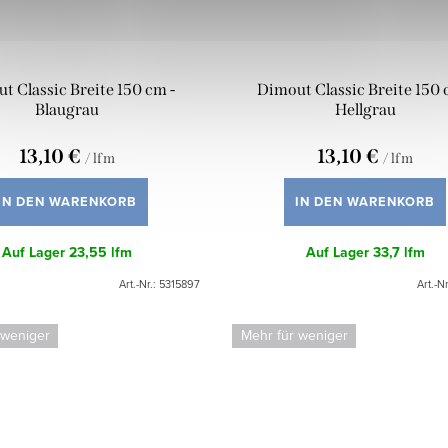
t Classic Breite 150 cm -
Dimout Classic Breite 150 
Blaugrau
Hellgrau
13,10 €
13,10 €
/ lfm
/ lfm
IN DEN WARENKORB
IN DEN WARENKORB
Auf Lager
23,55 lfm
Auf Lager
33,7 lfm
Art.-Nr.:
5315897
Art.-Nr
 weniger
Mehr für weniger