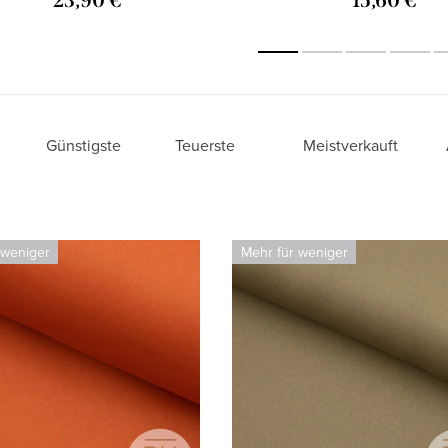
23,90 €
15,60 €
Günstigste
Teuerste
Meistverkauft
 weniger
Mehr für weniger