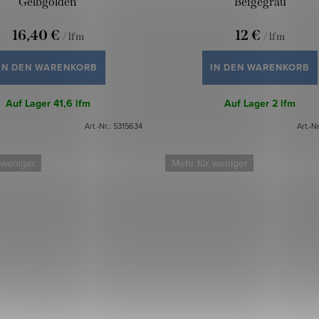
Gelbgolden
Beigegrau
16,40 €
12 €
/ lfm
/ lfm
IN DEN WARENKORB
IN DEN WARENKORB
Auf Lager
41,6 lfm
Auf Lager
2 lfm
Art.-Nr.:
5315634
Art.-Nr
 weniger
Mehr für weniger