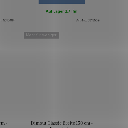
Auf Lager
2,7 lfm
r.:
5315484
Art.-Nr.:
5315569
Mehr für weniger
cm -
Dimout Classic Breite 150 cm -