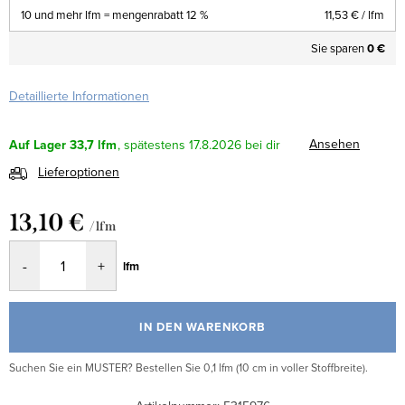
10 und mehr lfm = mengenrabatt 12 %
11,53 €
/ lfm
Sie sparen
0 €
Detaillierte Informationen
Ansehen
Auf Lager
33,7 lfm
17.8.2026
Lieferoptionen
13,10 €
/ lfm
Verkaufspreis:
lfm
IN DEN WARENKORB
Suchen Sie ein MUSTER? Bestellen Sie 0,1 lfm (10 cm in voller Stoffbreite).