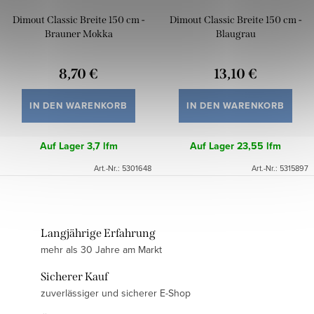
Dimout Classic Breite 150 cm -
Dimout Classic Breite 150 cm -
Brauner Mokka
Blaugrau
8,70 €
13,10 €
IN DEN WARENKORB
IN DEN WARENKORB
Auf Lager
3,7 lfm
Auf Lager
23,55 lfm
Art.-Nr.:
5301648
Art.-Nr.:
5315897
Langjährige Erfahrung
mehr als 30 Jahre am Markt
Sicherer Kauf
zuverlässiger und sicherer E-Shop