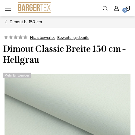
Zum
W
Inhalt
springen
Dimout b. 150 cm
Nicht bewertet
Bewertungsdetails
Dimout Classic Breite 150 cm -
Hellgrau
Mehr für weniger