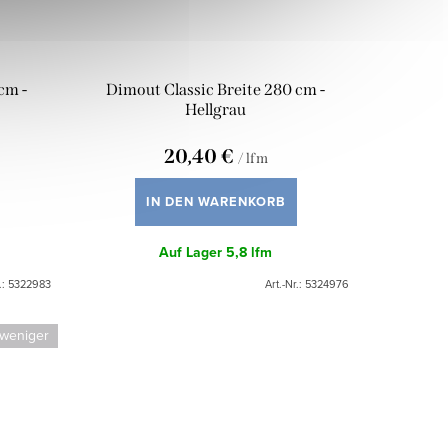
cm -
Dimout Classic Breite 280 cm -
Hellgrau
20,40 €
/ lfm
IN DEN WARENKORB
Auf Lager
5,8 lfm
.:
5322983
Art.-Nr.:
5324976
 weniger