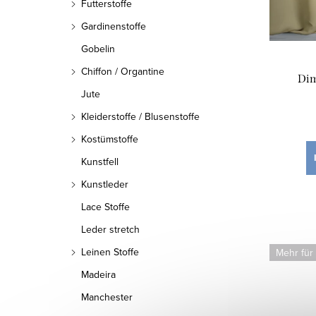
Futterstoffe
o
e
Gardinenstoffe
r
r
Gobelin
t
P
Chiffon / Organtine
Dim
i
Jute
r
e
Kleiderstoffe / Blusenstoffe
o
Kostümstoffe
r
d
Kunstfell
u
u
Kunstleder
n
k
Lace Stoffe
g
Leder stretch
t
Leinen Stoffe
Mehr für
e
Madeira
Manchester