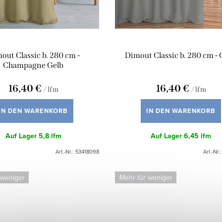
out Classic b. 280 cm -
Dimout Classic b. 280 cm -
Champagne Gelb
16,40 €
16,40 €
/ lfm
/ lfm
IN DEN WARENKORB
IN DEN WARENKORB
Auf Lager
5,8 lfm
Auf Lager
6,45 lfm
Art.-Nr.:
53418098
Art.-Nr.
 weniger
Mehr für weniger