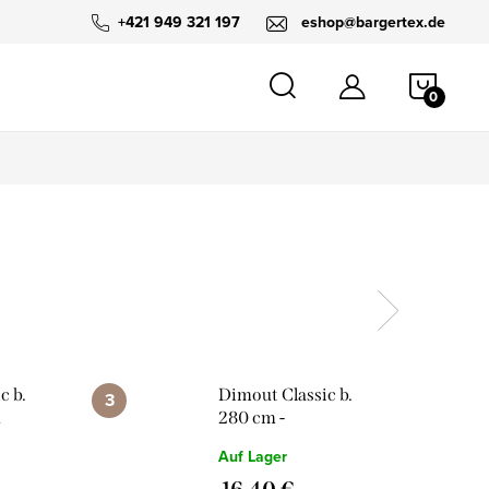
+421 949 321 197
eshop@bargertex.de
WARE
c b.
Dimout Classic b.
u
280 cm -
Dunkelcremig
Auf Lager