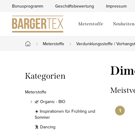
Zum
Bonusprogramm
Geschäftsbewertung
Impressum
Inhalt
springen
Meterstoffe
Neuheiten
Meterstoffe
Verdunklungsstoffe / Vorhangst
Startseite
S
Dimo
Kategorien
Kategorien
e
überspringen
i
Meistv
Meterstoffe
t
🌿 Organic - BIO
☀️ Inspirationen für Frühling und
e
Sommer
n
🕺 Dancing