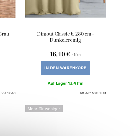
 Grau
Dimout Classic b. 280 cm -
Dunkelcremig
16,40 €
/ lfm
IN DEN WARENKORB
Auf Lager
13,4 lfm
:
53373643
Art.-Nr.:
53418100
Mehr für weniger