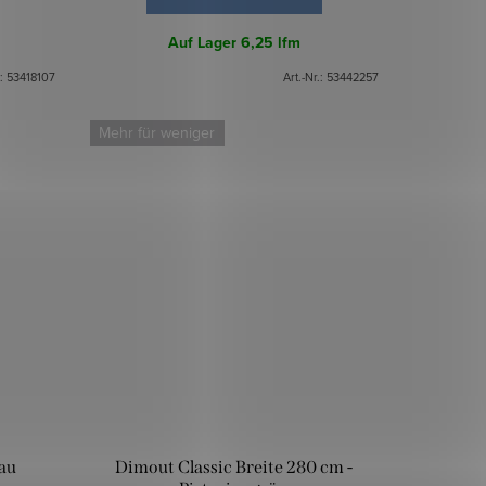
Auf Lager
6,25 lfm
.:
53418107
Art.-Nr.:
53442257
Mehr für weniger
lau
Dimout Classic Breite 280 cm -