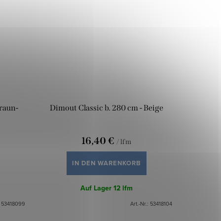
Braun-
Dimout Classic b. 280 cm - Beige
16,40 €
/ lfm
IN DEN WARENKORB
Auf Lager
12 lfm
:
53418099
Art.-Nr.:
53418104