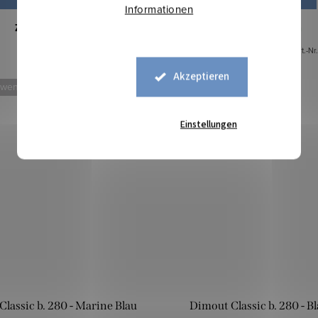
Informationen
Zum Bestellen
Auf Lager
10,4 lfm
Art.-Nr.:
53425489
Art.-Nr
Akzeptieren
 weniger
Mehr für weniger
Einstellungen
lassic b. 280 - Marine Blau
Dimout Classic b. 280 - B