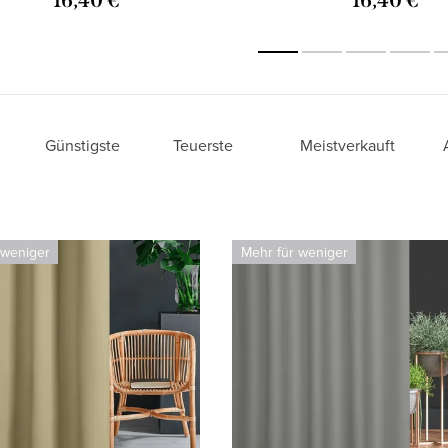
16,40 €
16,40 €
Günstigste
Teuerste
Meistverkauft
 weniger
Mehr für weniger