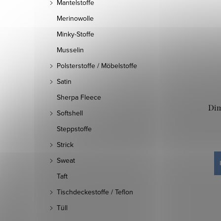
Mantelstoffe
Merinowolle
Minky-Stoffe
Musselin
Polsterstoffe / Möbelstoffe
Satin
Sherpa Fleece
Dim
Softshell
Steppstoffe
Strick
Sweat
Taft
Tischdeckestoffe / Teflon
Tüll