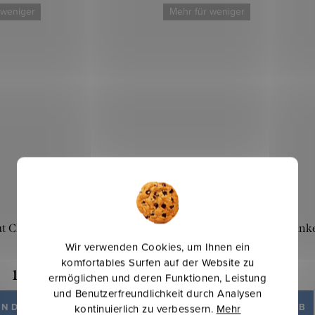
 weniger
Mehr für weniger
 Classic b. 280 - Senfgelb
Dimout Classic b. 280 - Dunk
Wir verwenden Cookies, um Ihnen ein
komfortables Surfen auf der Website zu
16,40 €
16,40 €
ermöglichen und deren Funktionen, Leistung
/ lfm
/ lfm
und Benutzerfreundlichkeit durch Analysen
IN DEN WARENKORB
IN DEN WARENKORB
kontinuierlich zu verbessern.
Mehr