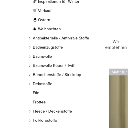
l
🍂 Inspirationen für Winter
🛒 Verkauf
e
🐣 Ostern
i
🎄 Weihnachten
s
Antibakterielle / Antivirale Stoffe
P
Wir
t
empfehlen
Badeanzugstoffe
r
Baumwolle
e
o
Baumwolle Köper / Twill
L
Mehr für
d
Bündchenstoffe / Strickripp
i
Dekostoffe
u
s
Filz
k
t
Frottee
t
e
Fleece / Deckenstoffe
s
Folklorestoffe
d