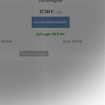
Pistaziengrün
17,50 €
/ lfm
IN DEN WARENKORB
Auf Lager
24,5 lfm
.:
53428134
Art.-Nr.:
5322758
Mehr für weniger