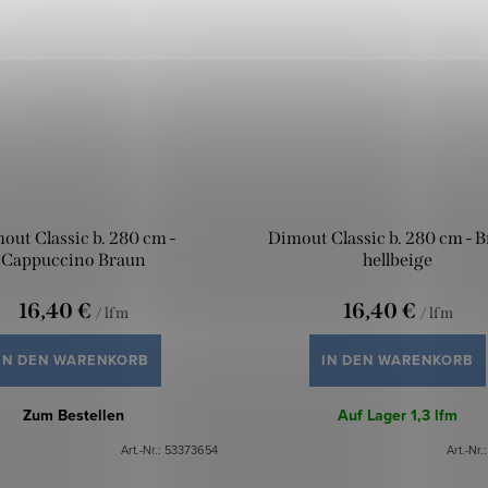
out Classic b. 280 cm -
Dimout Classic b. 280 cm - 
Cappuccino Braun
hellbeige
16,40 €
16,40 €
/ lfm
/ lfm
IN DEN WARENKORB
IN DEN WARENKORB
Zum Bestellen
Auf Lager
1,3 lfm
Art.-Nr.:
53373654
Art.-Nr.