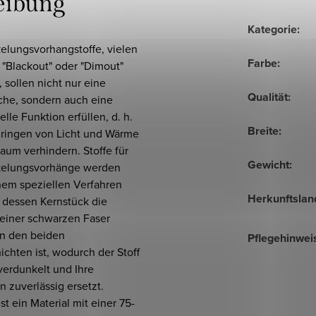
eibung
Kategorie
:
elungsvorhangstoffe, vielen
Farbe
:
 "Blackout" oder "Dimout"
 sollen nicht nur eine
Qualität
:
sche, sondern auch eine
elle Funktion erfüllen, d. h.
Breite
:
dringen von Licht und Wärme
aum verhindern. Stoffe für
Gewicht
:
elungsvorhänge werden
nem speziellen Verfahren
Herkunftslan
 dessen Kernstück die
einer schwarzen Faser
n den beiden
Pflegehinwei
hichten ist, wodurch der Stoff
verdunkelt und Ihre
n zuverlässig ersetzt.
st ein Material mit einer 75-