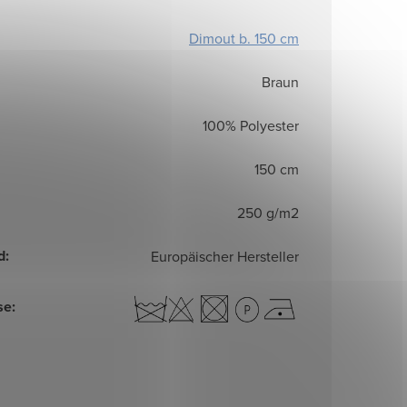
Dimout b. 150 cm
Braun
100% Polyester
150 cm
250 g/m2
d
:
Europäischer Hersteller
se
: