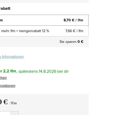
abatt
fm
8,70 €
/ lfm
 mehr lfm = mengenrabatt 12 %
7,66 €
/ lfm
Sie sparen
0 €
te Informationen
r
2,2 lfm
14.8.2026
ehen
eroptionen
0 €
/ lfm
fspreis: