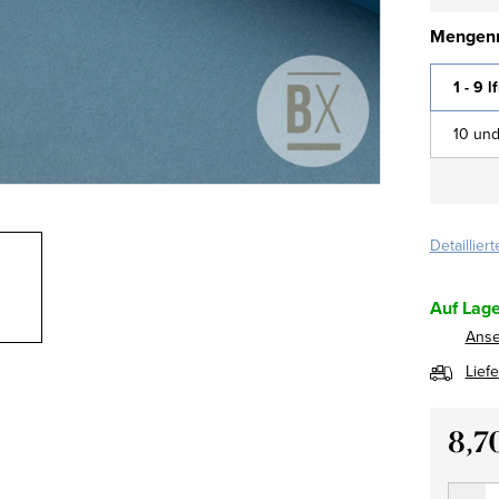
Mengenr
1 - 9 l
10 und
Detaillier
Auf Lage
Ans
Lief
8,7
Verkau