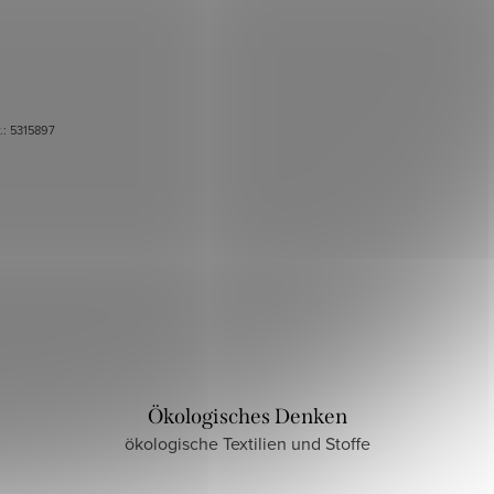
r.:
5315897
Ökologisches Denken
ökologische Textilien und Stoffe