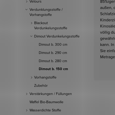
85%igen
Velours
außen, 
Verdunklungsstoffe /
Schlafz
Vorhangstoffe
Kinderzi
Blackout
Kinosäl
Verdunkelungsstoffe
völlig 
Dimout Verdunkelungsstoffe
gewährle
kann. I
Dimout b. 300 cm
Sie ein
Dimout b. 290 cm
Metrage 
Dimout b. 280 cm
Dimout b. 150 cm
Vorhangstoffe
Zubehör
Verstärkungen / Füllungen
Waffel Bio-Baumwolle
Wasserdichte Stoffe