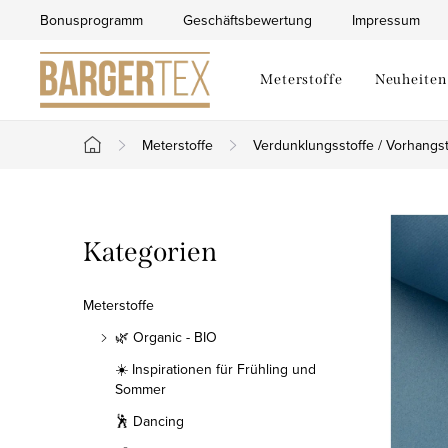
Zum
Bonusprogramm
Geschäftsbewertung
Impressum
Inhalt
springen
Meterstoffe
Neuheiten
Meterstoffe
Verdunklungsstoffe / Vorhangst
Startseite
S
Kategorien
Kategorien
e
überspringen
i
Meterstoffe
t
🌿 Organic - BIO
☀️ Inspirationen für Frühling und
e
Sommer
n
🕺 Dancing