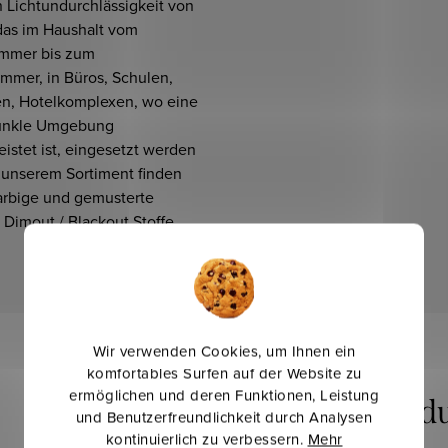
 Lichtundurchlässigkeit von
das im Haushalt vom
immer bis zum
mmer, in Büros, Schulen,
en, Hotelkomplexen, wo eine
dunkle Umgebung
istet ist, eingesetzt werden
n unserem Sortiment finden
farbige und gemusterte
Dimout / Blackout Stoffe.
Wir verwenden Cookies, um Ihnen ein
komfortables Surfen auf der Website zu
ermöglichen und deren Funktionen, Leistung
und Benutzerfreundlichkeit durch Analysen
kontinuierlich zu verbessern.
Mehr