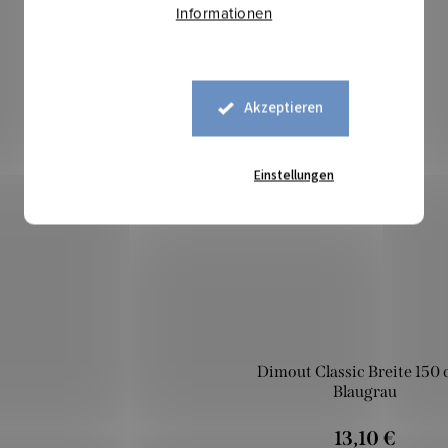
Informationen
Mehr für weniger
Akzeptieren
Einstellungen
Dimout Classic Breite 150 
Blaugrau
13,10 €