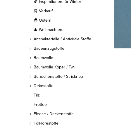
l
🍂 Inspirationen für Winter
🛒 Verkauf
e
🐣 Ostern
i
🎄 Weihnachten
s
Antibakterielle / Antivirale Stoffe
t
Badeanzugstoffe
Baumwolle
e
Baumwolle Köper / Twill
Bündchenstoffe / Strickripp
Dekostoffe
Filz
Frottee
Fleece / Deckenstoffe
Folklorestoffe