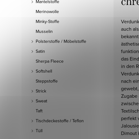
chr
Mantelstoffe
Merinowolle
Verdunk
Minky-Stoffe
auch als
Musselin
bekannt,
Polsterstoffe / Möbelstoffe
ästheti
funktion
Satin
das Ein
Sherpa Fleece
in den R
Softshell
Verdunk
nach ei
Steppstoffe
gewebt,
Strick
Zugabe 
Sweat
zwische
Textilsc
Taft
perfekt 
Tischdeckestoffe / Teflon
Jalousie
Tüll
Dimout i