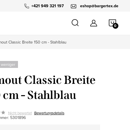
+421 949 321 197
eshop@bargertex.de
WARE
out Classic Breite 150 cm - Stahlblau
 weniger
out Classic Breite
 cm - Stahlblau
Nicht bewertet
Bewertungsdetails
mmer:
5301896