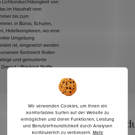
 Lichtundurchlässigkeit von
das im Haushalt vom
immer bis zum
mmer, in Büros, Schulen,
en, Hotelkomplexen, wo eine
dunkle Umgebung
istet ist, eingesetzt werden
n unserem Sortiment finden
farbige und gemusterte
Dimout / Blackout Stoffe.
Wir verwenden Cookies, um Ihnen ein
komfortables Surfen auf der Website zu
ermöglichen und deren Funktionen, Leistung
und Benutzerfreundlichkeit durch Analysen
kontinuierlich zu verbessern.
Mehr