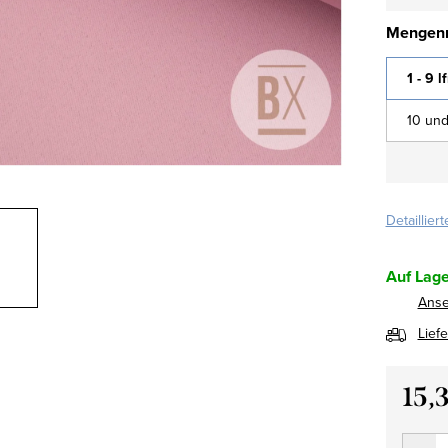
Mengenr
1 - 9 l
10 und
Detaillier
Auf Lage
Ans
Lief
15,
Verkau