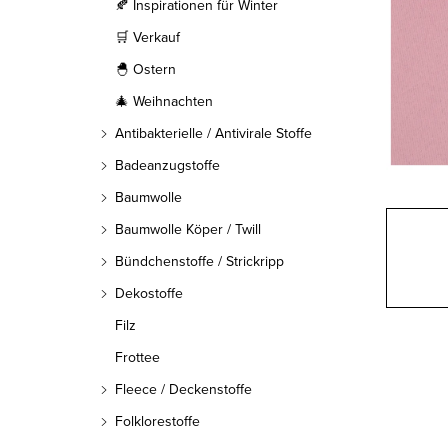
l
🍂 Inspirationen für Winter
🛒 Verkauf
e
🐣 Ostern
i
🎄 Weihnachten
s
Antibakterielle / Antivirale Stoffe
t
Badeanzugstoffe
Baumwolle
e
Baumwolle Köper / Twill
Bündchenstoffe / Strickripp
Dekostoffe
Filz
Frottee
Fleece / Deckenstoffe
Folklorestoffe