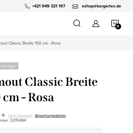
+421 949 321 197
eshop@bargertex.de
WARE
mout Classic Breite 150 cm - Rosa
 weniger
out Classic Breite
 cm - Rosa
Nicht bewertet
Bewertungsdetails
mmer:
5315484