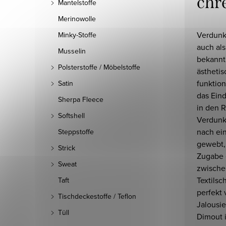
chr
Mantelstoffe
Merinowolle
Verdunk
Minky-Stoffe
auch als
Musselin
bekannt,
Polsterstoffe / Möbelstoffe
ästheti
funktion
Satin
das Ein
Sherpa Fleece
in den R
Softshell
Verdunk
nach ei
Steppstoffe
gewebt,
Strick
Zugabe 
Sweat
zwische
Textilsc
Taft
perfekt 
Tischdeckestoffe / Teflon
Jalousie
Tüll
Dimout i