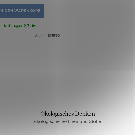
IN DEN WARENKORB
Auf Lager
2,7 lfm
Art.-Nr.:
5315569
Ökologisches Denken
ökologische Textilien und Stoffe