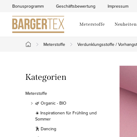
Zum
Bonusprogramm
Geschäftsbewertung
Impressum
Inhalt
springen
Meterstoffe
Neuheiten
Meterstoffe
Verdunklungsstoffe / Vorhangst
Startseite
S
Kategorien
Kategorien
e
überspringen
i
Meterstoffe
t
🌿 Organic - BIO
☀️ Inspirationen für Frühling und
e
Sommer
n
🕺 Dancing