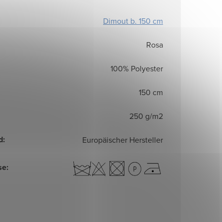
Dimout b. 150 cm
Rosa
100% Polyester
150 cm
250 g/m2
d
:
Europäischer Hersteller
se
: