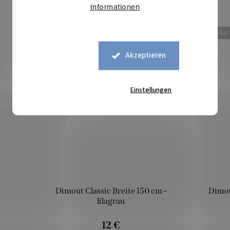
Informationen
Mehr für weniger
Mehr für
Akzeptieren
Einstellungen
Dimout Classic Breite 150 cm -
Dimou
lilagrau
12 €