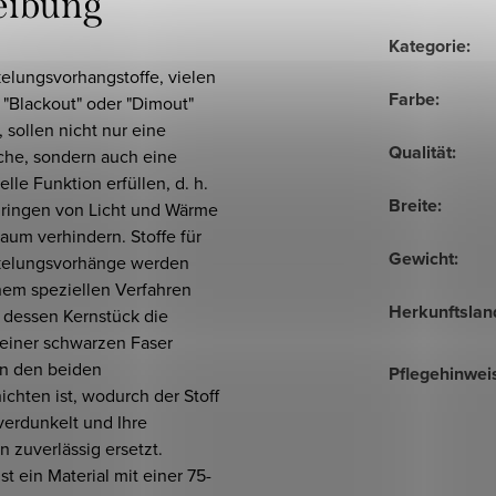
eibung
Kategorie
:
elungsvorhangstoffe, vielen
Farbe
:
 "Blackout" oder "Dimout"
 sollen nicht nur eine
Qualität
:
sche, sondern auch eine
elle Funktion erfüllen, d. h.
Breite
:
dringen von Licht und Wärme
aum verhindern. Stoffe für
Gewicht
:
elungsvorhänge werden
nem speziellen Verfahren
Herkunftslan
 dessen Kernstück die
einer schwarzen Faser
n den beiden
Pflegehinwei
hichten ist, wodurch der Stoff
verdunkelt und Ihre
n zuverlässig ersetzt.
st ein Material mit einer 75-