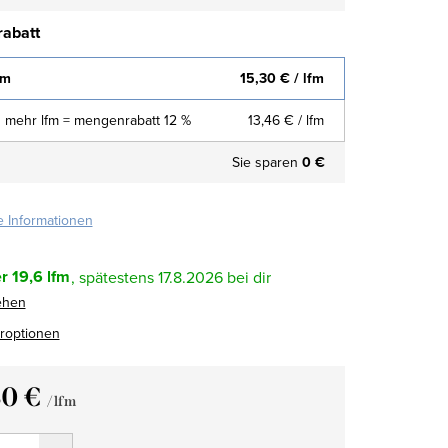
abatt
fm
15,30 €
/ lfm
 mehr lfm = mengenrabatt 12 %
13,46 €
/ lfm
Sie sparen
0 €
te Informationen
r
19,6 lfm
17.8.2026
ehen
eroptionen
30 €
/ lfm
fspreis: