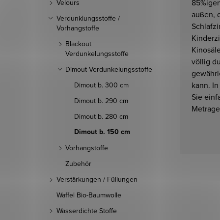
85%igen
Velours
außen, 
Verdunklungsstoffe /
Schlafz
Vorhangstoffe
Kinderzi
Blackout
Kinosäl
Verdunkelungsstoffe
völlig 
Dimout Verdunkelungsstoffe
gewährle
kann. I
Dimout b. 300 cm
Sie ein
Dimout b. 290 cm
Metrage 
Dimout b. 280 cm
Dimout b. 150 cm
Vorhangstoffe
Zubehör
Verstärkungen / Füllungen
Waffel Bio-Baumwolle
Wasserdichte Stoffe